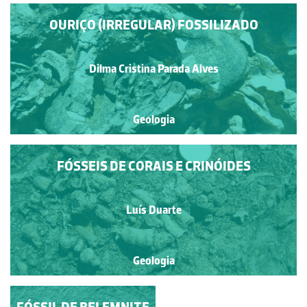
OURIÇO (IRREGULAR) FOSSILIZADO
Dilma Cristina Parada Alves
Geologia
FÓSSEIS DE CORAIS E CRINÓIDES
Luís Duarte
Geologia