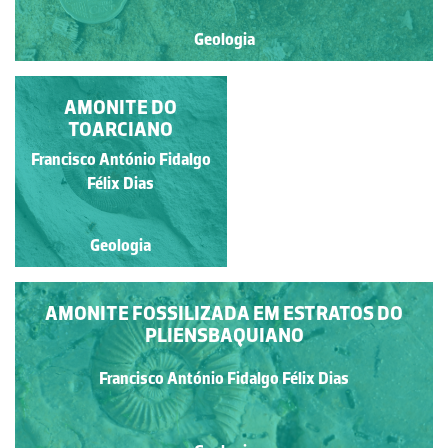
Geologia
ENTRE ESCOMBROS
AMONITE DO
TOARCIANO
Francisco António Fidalgo
Francisco António Fidalgo
Félix Dias
Félix Dias
Geologia
Geologia
AMONITE FOSSILIZADA EM ESTRATOS DO
PLIENSBAQUIANO
Francisco António Fidalgo Félix Dias