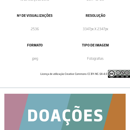
Nº DE VISUALIZAÇÕES
RESOLUÇÃO
2536
3347px X 2347px
FORMATO
TIPO DE IMAGEM
.jpeg
Fotografias
Licença de utilização Creative Commons CC BY-NC-SA 4.0