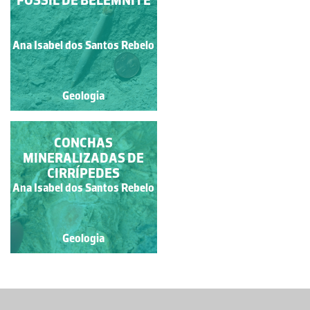
CORAL FOSSILIZADO
FÓSSIL DE BELEMNITE
Francisco António Fidalgo
Ana Isabel dos Santos Rebelo
Félix Dias
Geologia
Geologia
MOLDE INTERNO DA
CONCHAS
MINERALIZADAS DE
CONCHA DE
GASTRÓPODE
CIRRÍPEDES
Ana Isabel dos Santos
Ana Isabel dos Santos Rebelo
Rebelo
Geologia
Geologia