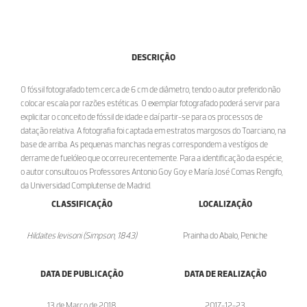
DESCRIÇÃO
O fóssil fotografado tem cerca de 6 cm de diâmetro, tendo o autor preferido não
colocar escala por razões estéticas. O exemplar fotografado poderá servir para
explicitar o conceito de fóssil de idade e daí partir-se para os processos de
datação relativa. A fotografia foi captada em estratos margosos do Toarciano, na
base de arriba. As pequenas manchas negras correspondem a vestígios de
derrame de fuelóleo que ocorreu recentemente. Para a identificação da espécie,
o autor consultou os Professores Antonio Goy Goy e María José Comas Rengifo,
da Universidad Complutense de Madrid.
CLASSIFICAÇÃO
LOCALIZAÇÃO
Hildaites levisoni (Simpson, 1843)
Prainha do Abalo, Peniche
DATA DE PUBLICAÇÃO
DATA DE REALIZAÇÃO
13 de Março de 2018
2017-12-23