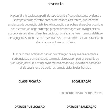
DESCRIÇÃO
A fotografia foi captada a partir do topo da arriba, ficando bastante evidente a
sobreposição de estratos com características diferentes, que refletem
ambientes de deposição distintos. A fraturação e as outras alterações ocorridas
nos estratos, ao longo do tempo, proporcionam imagens de invulgar beleza,
suscetíveis de cativar diferentes públicos, nomeadamente em termos didático-
pedagógicos. Sublinhe-se que os estratos se formaram na Bacia Lusitânica, no
Pliensbaquiano, Jurássico Inferior.
O aspeto mais notável do padrão de coloração de alguma das camadas
carbonatadas, com bandas de tom mais claro a acompanhar o padrão de
fraturação, deve-se a oxidação da matéria orgânica que existia na camada e
ainda subsiste no corpo da rocha mais distante das fraturas.
CLASSIFICAÇÃO
LOCALIZAÇÃO
Portinho da Areia do Norte, Peniche
DATA DE PUBLICAÇÃO
DATA DE REALIZAÇÃO