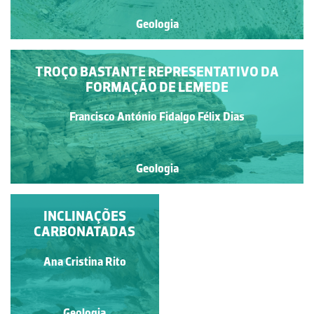
Geologia
TROÇO BASTANTE REPRESENTATIVO DA
FORMAÇÃO DE LEMEDE
Francisco António Fidalgo Félix Dias
Geologia
ESTRATOS BASTANTE
INCLINAÇÕES
CARBONATADAS
INCLINADOS
Francisco António Fidalgo
Ana Cristina Rito
Félix Dias
Geologia
Geologia