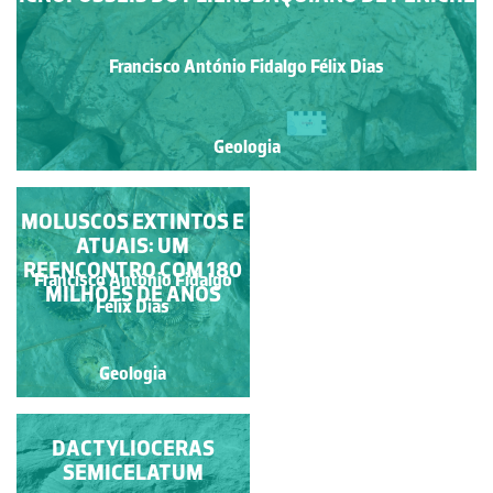
Francisco António Fidalgo Félix Dias
Geologia
MOLUSCOS EXTINTOS E
AMONITE
FOSSILIZADA EM
ATUAIS: UM
REENCONTRO COM 180
ESTRATOS DO
Francisco António Fidalgo
Francisco António Fidalgo
PLIENSBAQUIANO
MILHÕES DE ANOS
Félix Dias
Félix Dias
Geologia
Geologia
FALHA NORMAL EM
DACTYLIOCERAS
ESTRATOS DO
SEMICELATUM