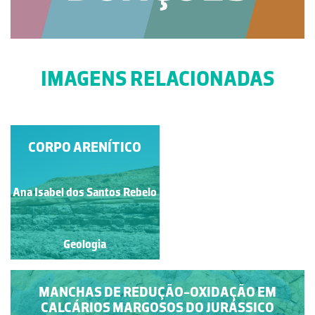
IMAGENS RELACIONADAS
CORPO ARENÍTICO
ALTERNÂNCIAS
MARGA-CALCÁRIO
Ana Isabel dos Santos Rebelo
Luís Duarte
Geologia
Geologia
MANCHAS DE REDUÇÃO-OXIDAÇÃO EM
CALCÁRIOS MARGOSOS DO JURÁSSICO