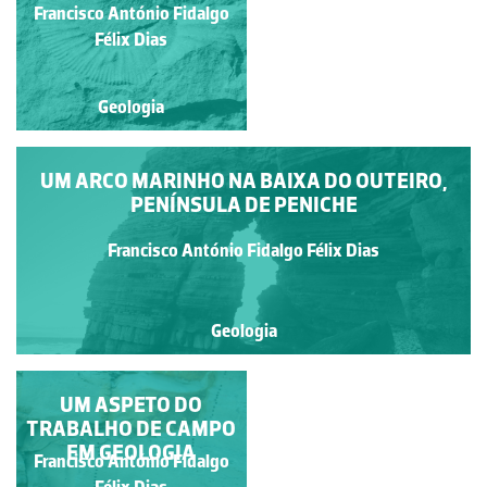
PLIENSBAQUIANO
Francisco António Fidalgo
Francisco António Fidalgo
(JURÁSSICO
Félix Dias
Félix Dias
INFERIOR)
Geologia
Geologia
UM ARCO MARINHO NA BAIXA DO OUTEIRO,
PENÍNSULA DE PENICHE
Francisco António Fidalgo Félix Dias
Geologia
A AMONITE PARECE
UM ASPETO DO
TRABALHO DE CAMPO
REGRESSAR AO
AMBIENTE DE
EM GEOLOGIA
Francisco António Fidalgo
Francisco António Fidalgo
ORIGEM