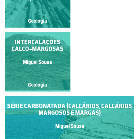
Geologia
Geologia
PENEDO DO GUINCHO
INTERCALAÇÕES
CALCO-MARGOSAS
Miguel Sousa
Miguel Sousa
Geologia
Geologia
SÉRIE CARBONATADA (CALCÁRIOS, CALCÁRIOS
MARGOSOS E MARGAS)
Miguel Sousa