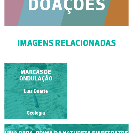
IMAGENS RELACIONADAS
ARRIBAS DA PRAIA
MARCAS DE
DE PORTO DE MÓS
ONDULAÇÃO
Ana Isabel dos Santos
Luís Duarte
Rebelo
Geologia
Geologia