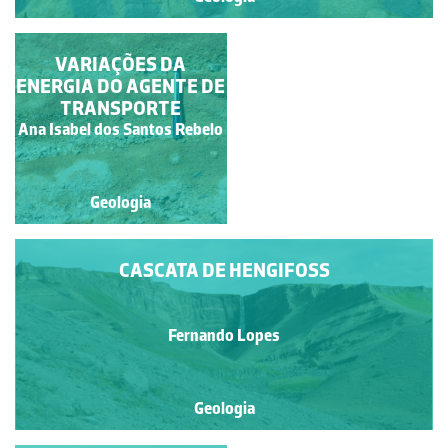
FALHA NORMAL
VARIAÇÕES DA
ENERGIA DO AGENTE DE
TRANSPORTE
Ana Isabel dos Santos
Ana Isabel dos Santos Rebelo
Rebelo
Geologia
Geologia
CASCATA DE HENGIFOSS
Fernando Lopes
Geologia