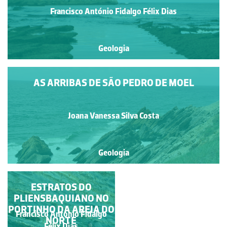
Francisco António Fidalgo Félix Dias
Geologia
AS ARRIBAS DE SÃO PEDRO DE MOEL
Joana Vanessa Silva Costa
Geologia
DACTYLIOCERAS
ESTRATOS DO
PLIENSBAQUIANO NO
SEMICELATUM
PORTINHO DA AREIA DO
Francisco António Fidalgo
Francisco António Fidalgo
NORTE
Félix Dias
Félix Dias