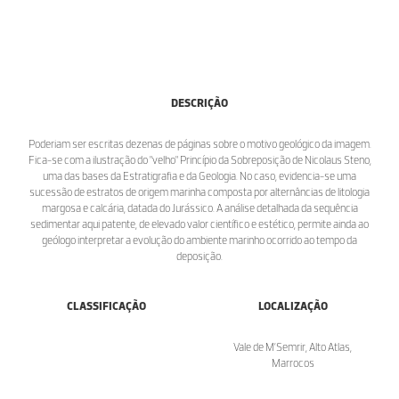
DESCRIÇÃO
Poderiam ser escritas dezenas de páginas sobre o motivo geológico da imagem.
Fica-se com a ilustração do "velho" Princípio da Sobreposição de Nicolaus Steno,
uma das bases da Estratigrafia e da Geologia. No caso, evidencia-se uma
sucessão de estratos de origem marinha composta por alternâncias de litologia
margosa e calcária, datada do Jurássico. A análise detalhada da sequência
sedimentar aqui patente, de elevado valor científico e estético, permite ainda ao
geólogo interpretar a evolução do ambiente marinho ocorrido ao tempo da
deposição.
CLASSIFICAÇÃO
LOCALIZAÇÃO
Vale de M’Semrir, Alto Atlas,
Marrocos