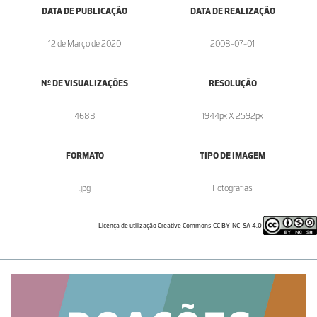
DATA DE PUBLICAÇÃO
DATA DE REALIZAÇÃO
12 de Março de 2020
2008-07-01
Nº DE VISUALIZAÇÕES
RESOLUÇÃO
4688
1944px X 2592px
FORMATO
TIPO DE IMAGEM
.jpg
Fotografias
Licença de utilização Creative Commons CC BY-NC-SA 4.0