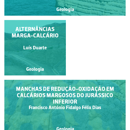
Geologia
FORMAÇÃO DA
ALTERNÂNCIAS
MARGA-CALCÁRIO
BRENHA
Miguel Sousa
Luís Duarte
Geologia
Geologia
MANCHAS DE REDUÇÃO-OXIDAÇÃO EM
CALCÁRIOS MARGOSOS DO JURÁSSICO
INFERIOR
Francisco António Fidalgo Félix Dias
Geologia