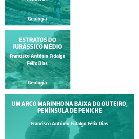
Geologia
Geologia
ESTRATOS DO
CURVAS
JURÁSSICO MÉDIO
SEDIMENTARES
Nuno Lamas de Almeida
Francisco António Fidalgo
Pimentel
Félix Dias
Geologia
Geologia
UM ARCO MARINHO NA BAIXA DO OUTEIRO,
PENÍNSULA DE PENICHE
Francisco António Fidalgo Félix Dias