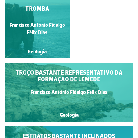
CORPO ARENÍTICO
TROMBA
Francisco António Fidalgo
Ana Isabel dos Santos
Rebelo
Félix Dias
Geologia
Geologia
TROÇO BASTANTE REPRESENTATIVO DA
FORMAÇÃO DE LEMEDE
Francisco António Fidalgo Félix Dias
Geologia
ESTRATOS BASTANTE INCLINADOS