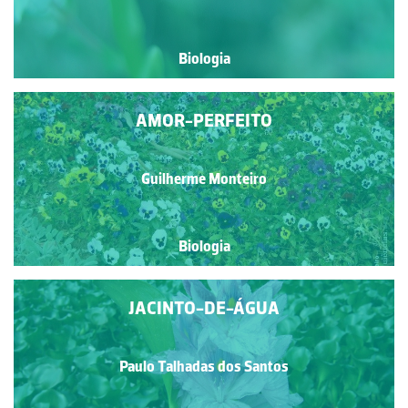
Biologia
AMOR-PERFEITO
Guilherme Monteiro
Biologia
JACINTO-DE-ÁGUA
Paulo Talhadas dos Santos