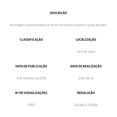
DESCRIÇÃO
Na imagem é possível observar na flor numerosos estames e grãos de pólen.
CLASSIFICAÇÃO
LOCALIZAÇÃO
Serra de Sintra
DATA DE PUBLICAÇÃO
DATA DE REALIZAÇÃO
4 de Setembro de 2019
2019-06-16
Nº DE VISUALIZAÇÕES
RESOLUÇÃO
2060
3224px X 2000px