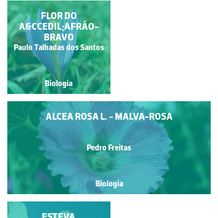
LAVATERA CRETICA L.
FLOR DO
A&CCEDIL;AFRÃO-
BRAVO
Rubim Manuel Almeida da
Paulo Talhadas dos Santos
Silva
Biologia
Biologia
ALCEA ROSA L. - MALVA-ROSA
Pedro Freitas
Biologia
FLORES DO
ESTEVA