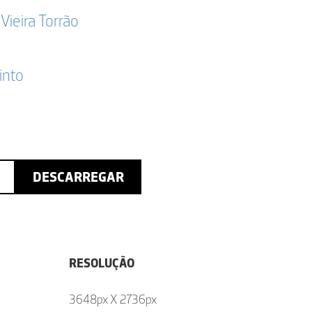
Vieira Torrão
into
DESCARREGAR
RESOLUÇÃO
3648px X 2736px