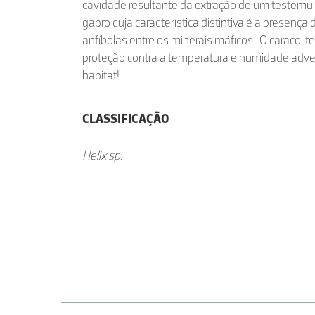
cavidade resultante da extração de um testem
gabro cuja característica distintiva é a presenç
anfíbolas entre os minerais máficos . O caracol 
proteção contra a temperatura e humidade adver
habitat!
CLASSIFICAÇÃO
Helix sp.