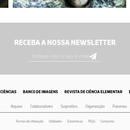
RECEBA A NOSSA NEWSLETTER
CIÊNCIAS
BANCO DE IMAGENS
REVISTA DE CIÊNCIA ELEMENTAR
Arquivo
Colaboradores
Sugestões
Organização
Parcerias
Termos de Utilização
Utilidades
Estatísticas
FAQs
Contactos