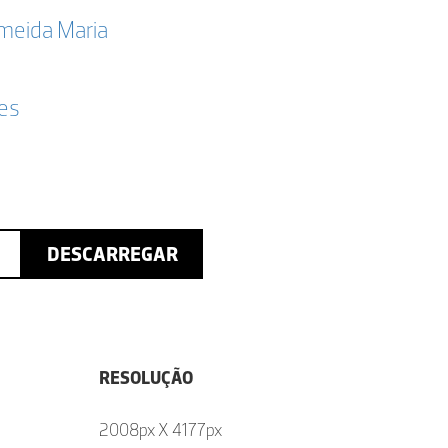
lmeida Maria
ões
DESCARREGAR
RESOLUÇÃO
2008px X 4177px