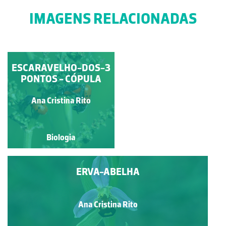
IMAGENS RELACIONADAS
HERMAFRODITISMO
ESCARAVELHO-DOS-3
PONTOS - CÓPULA
INSUFICIENTE
Francisco António Fidalgo
Ana Cristina Rito
Félix Dias
Biologia
Biologia
ERVA-ABELHA
Ana Cristina Rito