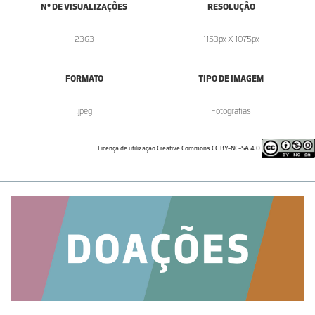
Nº DE VISUALIZAÇÕES
RESOLUÇÃO
2363
1153px X 1075px
FORMATO
TIPO DE IMAGEM
.jpeg
Fotografias
Licença de utilização Creative Commons CC BY-NC-SA 4.0