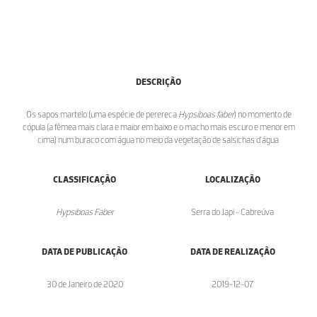
DESCRIÇÃO
Os sapos martelo (uma espécie de perereca
Hypsiboas faber
) no momento de
cópula (a fêmea mais clara e maior em baixo e o macho mais escuro e menor em
cima) num buraco com água no meio da vegetação de salsichas d'água.
CLASSIFICAÇÃO
LOCALIZAÇÃO
Hypsiboas Faber
Serra do Japi - Cabreúva
DATA DE PUBLICAÇÃO
DATA DE REALIZAÇÃO
30 de Janeiro de 2020
2019-12-07