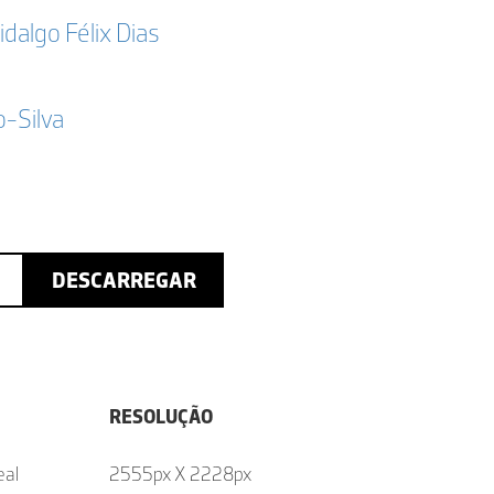
idalgo Félix Dias
-Silva
DESCARREGAR
RESOLUÇÃO
eal
2555px X 2228px