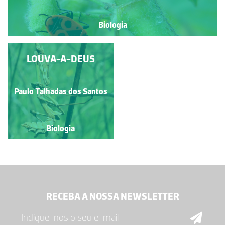
Biologia
FIVE-SPOT BURNET
LOUVA-A-DEUS
Paulo Talhadas dos Santos
Paulo Talhadas dos Santos
Biologia
Biologia
RECEBA A NOSSA NEWSLETTER