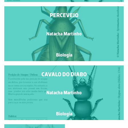
PERCEVEJO
Natacha Martinho
Biologia
CAVALO DO DIABO
Natacha Martinho
Biologia