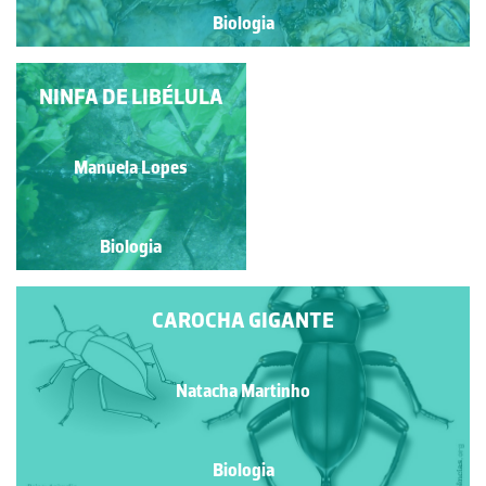
Biologia
NINFA DE LIBÉLULA
PERCEBES
Diana Barbosa
Manuela Lopes
Biologia
Biologia
CAROCHA GIGANTE
Natacha Martinho
Biologia