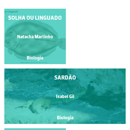
PALOMENA PRASINA
SOLHA OU LINGUADO
Manuela Lopes
Natacha Martinho
Biologia
Biologia
SARDÃO
Isabel Gil
Biologia