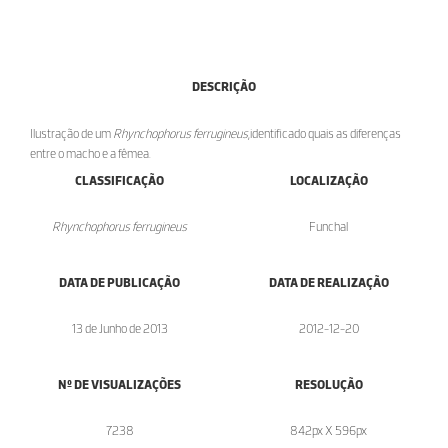
DESCRIÇÃO
Ilustração de um
Rhynchophorus ferrugineus
,identificado quais as diferenças
entre o macho e a fêmea.
CLASSIFICAÇÃO
LOCALIZAÇÃO
Rhynchophorus ferrugineus
Funchal
DATA DE PUBLICAÇÃO
DATA DE REALIZAÇÃO
13 de Junho de 2013
2012-12-20
Nº DE VISUALIZAÇÕES
RESOLUÇÃO
7238
842px X 596px