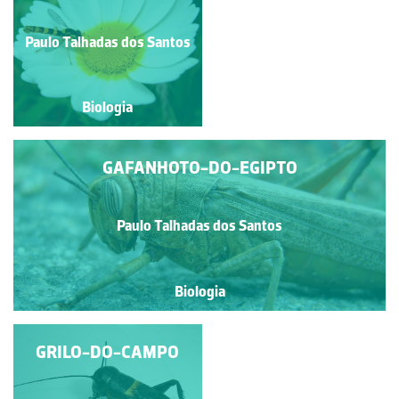
VERMELHO
Paulo Talhadas dos Santos
Paulo Talhadas dos Santos
Biologia
Biologia
GAFANHOTO-DO-EGIPTO
Paulo Talhadas dos Santos
Biologia
GRILO-DO-CAMPO
BUFFALO
TREEHOPPER