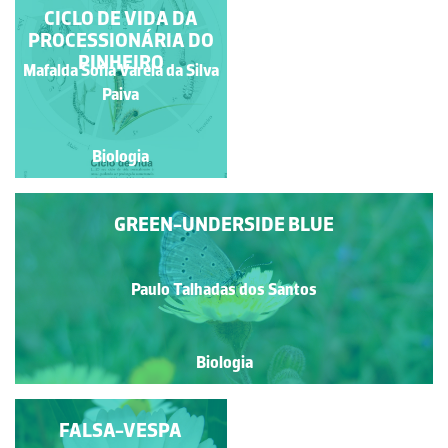
BARATA AMERICANA
CICLO DE VIDA DA
PROCESSIONÁRIA DO
PINHEIRO
Mafalda Sofia Varela da Silva
Natacha Martinho
Paiva
Biologia
Biologia
GREEN-UNDERSIDE BLUE
Paulo Talhadas dos Santos
Biologia
ALMIRANTE-
FALSA-VESPA