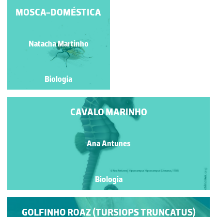
MOSCA-DOMÉSTICA
MONARCA
João Paulo Araújo
Natacha Martinho
Fernandes
Biologia
Biologia
CAVALO MARINHO
Ana Antunes
Biologia
GOLFINHO ROAZ (TURSIOPS TRUNCATUS)