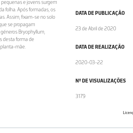
tas pequenas e jovens surgem
a folha. Após formadas, os
DATA DE PUBLICAÇÃO
s. Assim, fixam-se no solo
s que se propagam
23 de Abril de 2020
 géneros Bryophyllum,
es desta forma de
 planta-mãe.
DATA DE REALIZAÇÃO
2020-03-22
Nº DE VISUALIZAÇÕES
3179
Licen