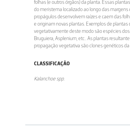
folhas (e outros órgãos) da planta. Essas plan
do meristema localizado ao longo das margens d
propágulos desenvolvem raízes e caem das folha
e originam novas plantas. Exemplos de planta
vegetativamente deste modo são espécies dos
Bruguiera, Asplenium, etc.. As plantas resultant
propagação vegetativa são clones genéticos da
CLASSIFICAÇÃO
Kalanchoe spp.