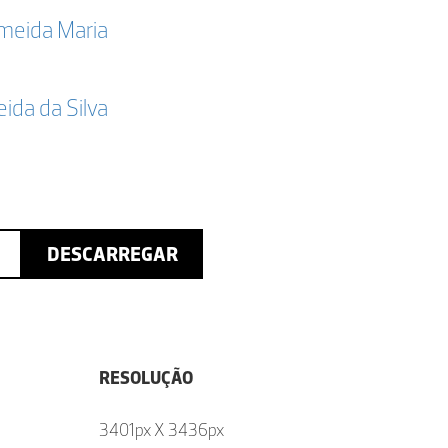
lmeida Maria
da da Silva
DESCARREGAR
RESOLUÇÃO
3401px X 3436px