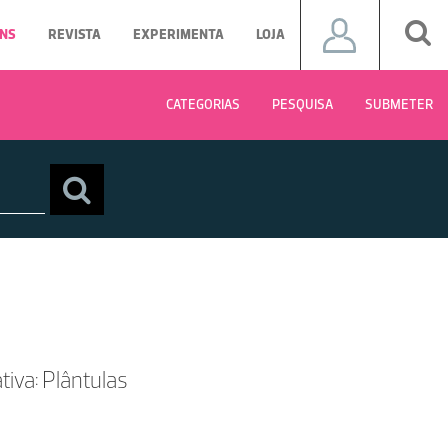
NS
REVISTA
EXPERIMENTA
LOJA
CATEGORIAS
PESQUISA
SUBMETER
iva: Plântulas