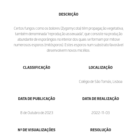
DESCRIÇÃO
Certos fungos como os bolores (Zygomycota) têm propagação vegetativa,
também denominada “reprodução assexuada”, que consiste na produção
abundante de esporângios no interior dos quais se formam por mitose
numerosos esporos (mitósporos). Estes esporos num substrato favorável
desenvolvem novos micélios.
CLASSIFICAÇÃO
LOCALIZAÇÃO
Colégio de São Tomás, Lisboa
DATA DE PUBLICAÇÃO
DATA DE REALIZAÇÃO
8 de Outubro de 2023
2022-11-03
Nº DE VISUALIZAÇÕES
RESOLUÇÃO