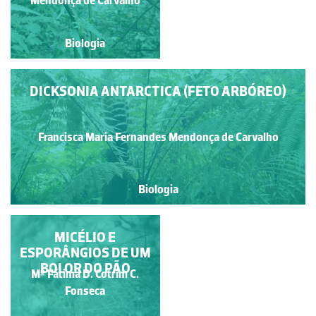
Biologia
Biologia
DICKSONIA ANTARCTICA (FETO ARBÓREO)
Francisca Maria Fernandes Mendonça de Carvalho
Biologia
ESPORÂNGIO DE
MICÉLIO E
ESPORÂNGIOS DE UM
RHIZOPUS SP.
BOLOR DO PÃO
Mº Fátima D. Cotrim C.
Jose Pissarra
Fonseca