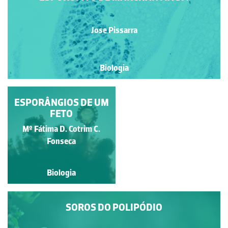
Jose Pissarra
Biologia
ESPORÂNGIOS DE UM
APOTÉCIO
LECANORINO DE UM
FETO
LÍQUEN
Mº Fátima D. Cotrim C.
Silvana Munzi
Fonseca
Biologia
Biologia
SOROS DO POLIPÓDIO