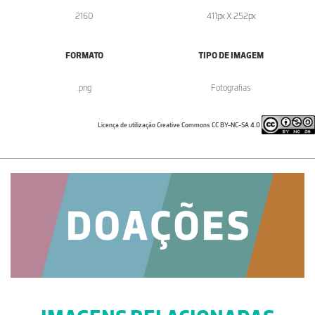
2160
411px X 252px
FORMATO
TIPO DE IMAGEM
.png
Fotografias
Licença de utilização Creative Commons CC BY-NC-SA 4.0