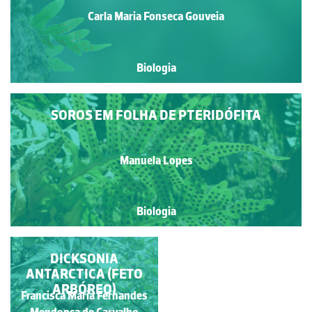
Carla Maria Fonseca Gouveia
Biologia
SOROS EM FOLHA DE PTERIDÓFITA
Manuela Lopes
Biologia
AVENCA COM SOROS
DICKSONIA
ANTARCTICA (FETO
ARBÓREO)
Francisca Maria Fernandes
Francisca Maria Fernandes
Mendonça de Carvalho
Mendonça de Carvalho