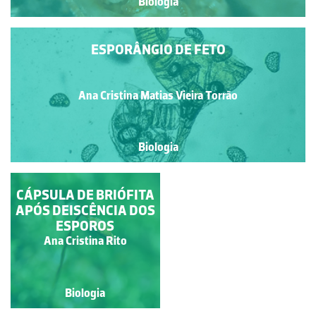
Biologia
ESPORÂNGIO DE FETO
Ana Cristina Matias Vieira Torrão
Biologia
CÁPSULA DE BRIÓFITA
MUSGO COM
APÓS DEISCÊNCIA DOS
ESPORÓFITO
ESPOROS
Carla Maria Fonseca
Ana Cristina Rito
Gouveia
Biologia
Biologia