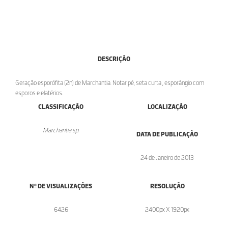
DESCRIÇÃO
Geração esporófita (2n) de Marchantia. Notar pé, seta curta , esporângio com
esporos e elatérios.
CLASSIFICAÇÃO
LOCALIZAÇÃO
Marchantia sp.
DATA DE PUBLICAÇÃO
24 de Janeiro de 2013
Nº DE VISUALIZAÇÕES
RESOLUÇÃO
6426
2400px X 1920px