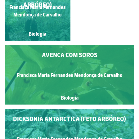
RHIZOPUS
ARBÓREO)
Francisca Maria Fernandes
Maria Helena Alves
Mendonça de Carvalho
Biologia
Biologia
AVENCA COM SOROS
Francisca Maria Fernandes Mendonça de Carvalho
Biologia
DICKSONIA ANTARCTICA (FETO ARBÓREO)
Francisca Maria Fernandes Mendonça de Carvalho