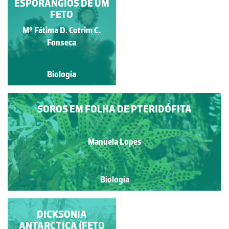
SOROS DO POLIPÓDIO
ESPORÂNGIOS DE UM
FETO
Carla Maria Fonseca
Mº Fátima D. Cotrim C.
Gouveia
Fonseca
Biologia
Biologia
SOROS EM FOLHA DE PTERIDÓFITA
Manuela Lopes
Biologia
ESPORULAÇÃO
DICKSONIA
ANTARCTICA (FETO
ASSEXUADA EM