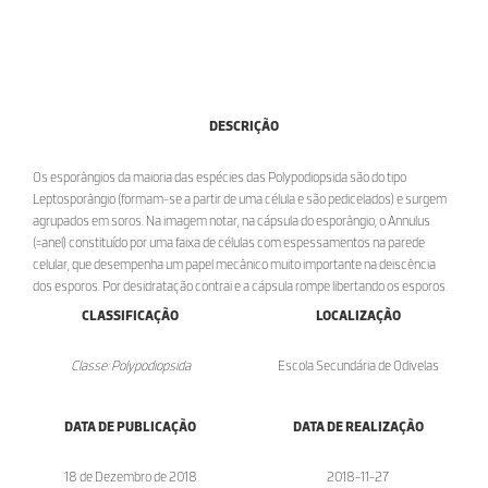
DESCRIÇÃO
Os esporângios da maioria das espécies das Polypodiopsida são do tipo
Leptosporângio (formam-se a partir de uma célula e são pedicelados) e surgem
agrupados em soros. Na imagem notar, na cápsula do esporângio, o Annulus
(=anel) constituído por uma faixa de células com espessamentos na parede
celular, que desempenha um papel mecânico muito importante na deiscência
dos esporos. Por desidratação contrai e a cápsula rompe libertando os esporos.
CLASSIFICAÇÃO
LOCALIZAÇÃO
Classe: Polypodiopsida
Escola Secundária de Odivelas
DATA DE PUBLICAÇÃO
DATA DE REALIZAÇÃO
18 de Dezembro de 2018
2018-11-27