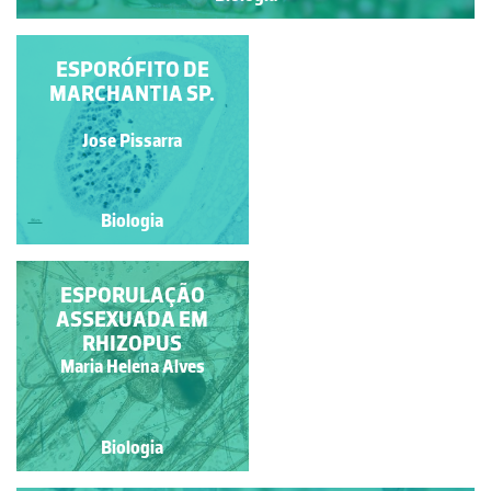
ESPORÂNGIO DE
ESPORÓFITO DE
MARCHANTIA SP.
RHIZOPUS SP.
Jose Pissarra
Jose Pissarra
Biologia
Biologia
ESPORULAÇÃO
MICÉLIO E
ESPORÂNGIOS DE UM
ASSEXUADA EM
BOLOR DO PÃO
RHIZOPUS
Mº Fátima D. Cotrim C.
Maria Helena Alves
Fonseca
Biologia
Biologia