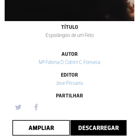
TÍTULO
Esporângios de um Feto
AUTOR
Mº Fátima D. Cotrim C. Fonseca
EDITOR
Jose Pissarra
PARTILHAR
AMPLIAR
DESCARREGAR