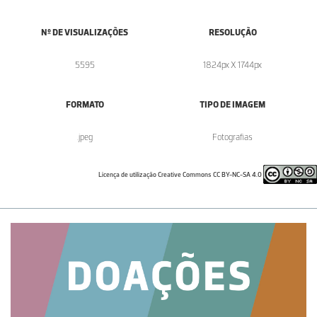
Nº DE VISUALIZAÇÕES
RESOLUÇÃO
5595
1824px X 1744px
FORMATO
TIPO DE IMAGEM
.jpeg
Fotografias
Licença de utilização Creative Commons CC BY-NC-SA 4.0