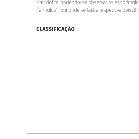
Pteridófita, podendo-se observar os esporângios
("annulus"), por onde se fará a respectiva deiscên
CLASSIFICAÇÃO