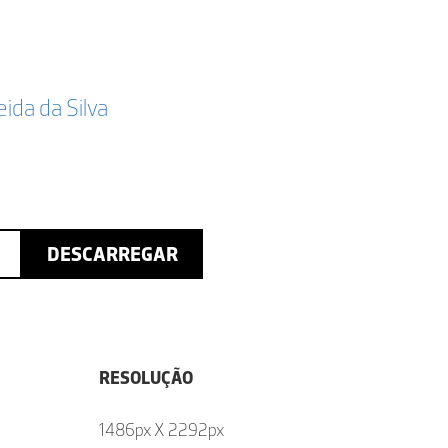
da da Silva
DESCARREGAR
RESOLUÇÃO
1486px X 2292px