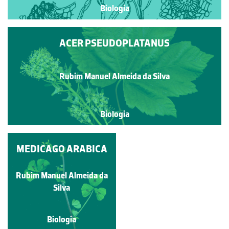
Biologia
ACER PSEUDOPLATANUS
Rubim Manuel Almeida da Silva
Biologia
QUELIDÓNIA-MAIOR;
MEDICAGO ARABICA
ERVA-DAS-
ANDORINHAS
Rubim Manuel Almeida da
Rubim Manuel Almeida da
Silva
Silva
Biologia
Biologia