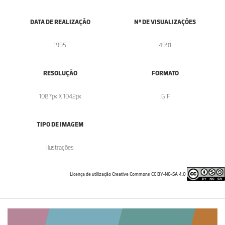
DATA DE REALIZAÇÃO
Nº DE VISUALIZAÇÕES
1995
4991
RESOLUÇÃO
FORMATO
1087px X 1042px
.GIF
TIPO DE IMAGEM
Ilustrações
Licença de utilização Creative Commons CC BY-NC-SA 4.0