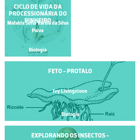
FETO - PROTALO
CICLO DE VIDA DA
PROCESSIONÁRIA DO
PINHEIRO
Mafalda Sofia Varela da Silva
Ivy Livingstone
Paiva
Biologia
Biologia
FETO - PROTALO
Ivy Livingstone
Biologia
EXPLORANDO OS INSECTOS -