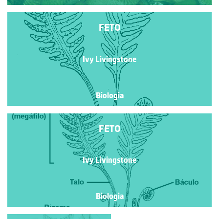
FETO
Ivy Livingstone
Biologia
FETO
Ivy Livingstone
Biologia