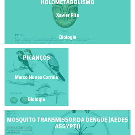
HOLOMETABOLISMO
Xavier Pita
Biologia
O CICLO DE VIDA DO
PICANÇOS
ESCARAVELHO DA
BATATA
Marco Nunes Correia
Xavier Pita
Biologia
Biologia
MOSQUITO TRANSMISSOR DA DENGUE (AEDES
AEGYPTI)