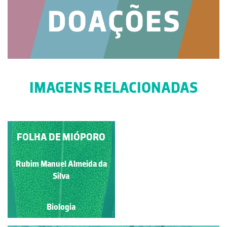
IMAGENS RELACIONADAS
INFLORESCÊNCIA DE
FOLHA DE MIÓPORO
MONOCOTILEDÓNEA
Rubim Manuel Almeida da
Rubim Manuel Almeida da
Silva
Silva
Biologia
Biologia