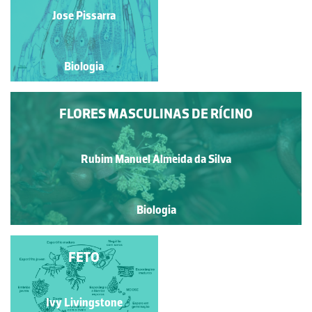
Jose Pissarra
Jose Pissarra
Biologia
Biologia
FLORES MASCULINAS DE RÍCINO
Rubim Manuel Almeida da Silva
Biologia
FRONDE FÉRTIL DE
FETO
FETO-REAL
Paulo Talhadas dos Santos
Ivy Livingstone