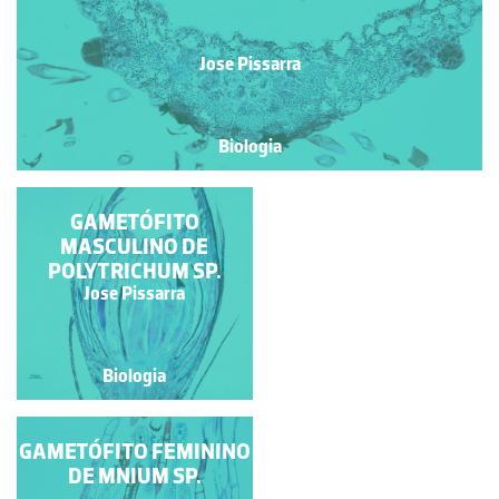
Jose Pissarra
Biologia
ANTERÍDEOS DE
GAMETÓFITO
MARCHANTIA SP.
MASCULINO DE
POLYTRICHUM SP.
Jose Pissarra
Jose Pissarra
Biologia
Biologia
GAMETÓFITO FEMININO
ANTERÍDIOS DE
POLYTRICHUM SP.
DE MNIUM SP.