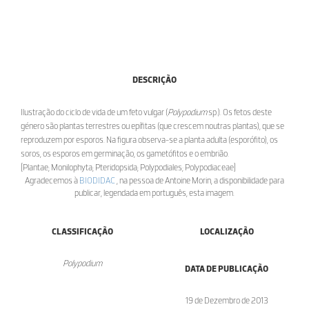
DESCRIÇÃO
Ilustração do ciclo de vida de um feto vulgar (
Polypodium
sp.). Os fetos deste
género são plantas terrestres ou epífitas (que crescem noutras plantas), que se
reproduzem por esporos. Na figura observa-se a planta adulta (esporófito), os
soros, os esporos em germinação, os gametófitos e o embrião.
[Plantae; Monilophyta; Pteridopsida; Polypodiales; Polypodiaceae]
Agradecemos à
BIODIDAC
, na pessoa de Antoine Morin, a disponibilidade para
publicar, legendada em português, esta imagem.
CLASSIFICAÇÃO
LOCALIZAÇÃO
Polypodium
DATA DE PUBLICAÇÃO
19 de Dezembro de 2013