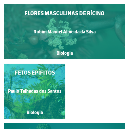
FLORES MASCULINAS DE RÍCINO
Rubim Manuel Almeida da Silva
Biologia
FRONDE FÉRTIL DE
FETOS EPÍFITOS
FETO-REAL
Paulo Talhadas dos Santos
Paulo Talhadas dos Santos
Biologia
Biologia