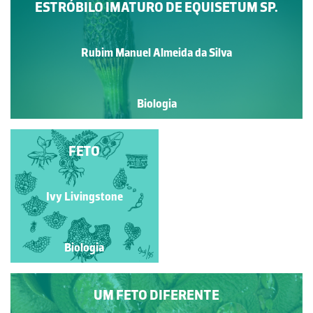
ESTRÓBILO IMATURO DE EQUISETUM SP.
Rubim Manuel Almeida da Silva
Biologia
BRASSICA OLERACEA
FETO
Alexandra Nobre
Ivy Livingstone
Biologia
Biologia
UM FETO DIFERENTE