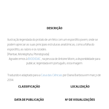
DESCRIÇÃO
Ilustração legendada do protalo de um feto com um esporófito jovem, onde se
podem apreciar as suas principais estruturas anatómicas, como a folha do
esporófito, as raízes e os rizoides.
[Plantae; Monilophyta; Pteridopsida]
Agradecemos à
BIODIDAC
, na pessoa de Antoine Morin, a disponibilidade para
publicar, legendada em português, esta imagem.
Traduzido e adaptado para a
Casa das Ciências
por Diana Barbosa em março de
2014.
CLASSIFICAÇÃO
LOCALIZAÇÃO
DATA DE PUBLICAÇÃO
Nº DE VISUALIZAÇÕES