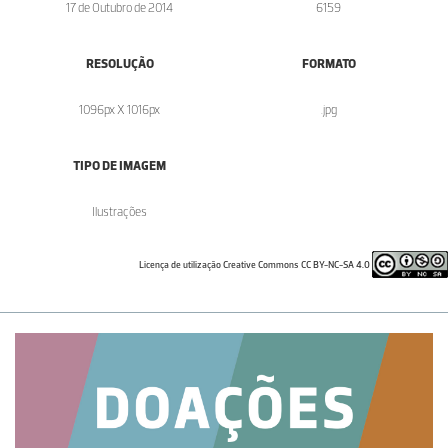
17 de Outubro de 2014
6159
RESOLUÇÃO
FORMATO
1096px X 1016px
.jpg
TIPO DE IMAGEM
Ilustrações
Licença de utilização Creative Commons CC BY-NC-SA 4.0