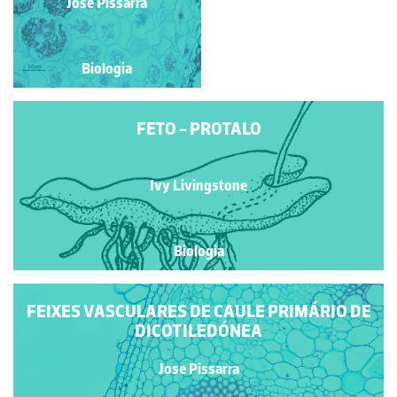
Ivy Livingstone
Jose Pissarra
Biologia
Biologia
FETO - PROTALO
Ivy Livingstone
Biologia
FEIXES VASCULARES DE CAULE PRIMÁRIO DE
DICOTILEDÓNEA
Jose Pissarra