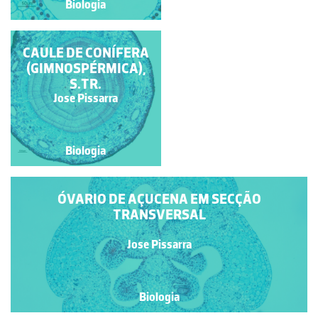
Biologia
Biologia
ÓVULO DE AÇUCENA
CAULE DE CONÍFERA
(GIMNOSPÉRMICA),
S.TR.
Jose Pissarra
Jose Pissarra
Biologia
Biologia
ÓVARIO DE AÇUCENA EM SECÇÃO
TRANSVERSAL
Jose Pissarra
Biologia