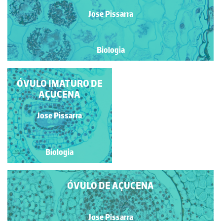
Jose Pissarra
Biologia
ÓVULO IMATURO DE
AÇUCENA
Jose Pissarra
Jose Pissarra
Biologia
Biologia
ÓVULO DE AÇUCENA
Jose Pissarra