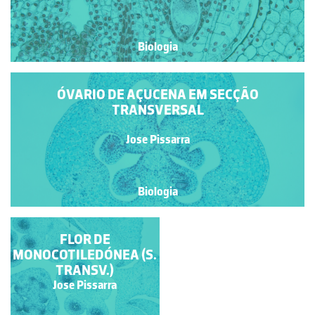
Biologia
ÓVARIO DE AÇUCENA EM SECÇÃO
TRANSVERSAL
Jose Pissarra
Biologia
ESTÓMIO DE ANTERA
FLOR DE
MONOCOTILEDÓNEA (S.
DEISCENTE
TRANSV.)
Jose Pissarra
Jose Pissarra