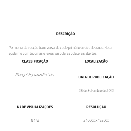
DESCRIÇÃO
Pormenor da secção transversal de caule primário de dicotiledónea. Notar
epiderme com tricomas e feixes vasculares colaterais abertos.
CLASSIFICAÇÃO
LOCALIZAÇÃO
Biologia Vegetal ou Botânica
DATA DE PUBLICAÇÃO
26 de Setembro de 2012
Nº DE VISUALIZAÇÕES
RESOLUÇÃO
8472
2400px X 1920px