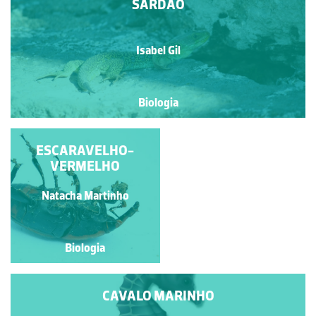
SARDÃO
Isabel Gil
Biologia
ESCARAVELHO-
MONARCA
VERMELHO
João Paulo Araújo
Natacha Martinho
Fernandes
Biologia
Biologia
CAVALO MARINHO