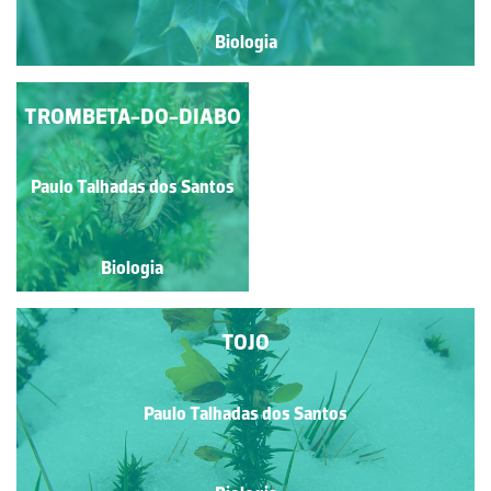
Biologia
BACILA; FUNCHO-DO-
TROMBETA-DO-DIABO
MAR; FUNCHO-
MARINHO; FUNCHO-
MARÍTIMO;
Paulo Talhadas dos Santos
Paulo Talhadas dos Santos
PERREXIL-DO-MAR
Biologia
Biologia
TOJO
Paulo Talhadas dos Santos