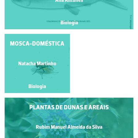
Biologia
MOSCA-DOMÉSTICA
ESCARAVELHO-
VERMELHO OU
ESCARAVELHO-DA-
PALMEIRA
Natacha Martinho
Natacha Martinho
Biologia
Biologia
PLANTAS DE DUNAS E AREAIS
Rubim Manuel Almeida da Silva