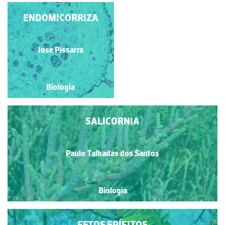
ENDOMICORRIZA
TULIPA
Paulo Talhadas dos Santos
Jose Pissarra
Biologia
Biologia
SALICORNIA
Paulo Talhadas dos Santos
Biologia
FETOS EPÍFITOS