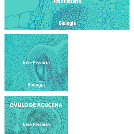
Jose Pissarra
Biologia
ENDOMICORRIZA -
PORMENOR
Jose Pissarra
Jose Pissarra
Biologia
Biologia
ÓVULO IMATURO DE
ÓVULO DE AÇUCENA
AÇUCENA
Jose Pissarra
Jose Pissarra