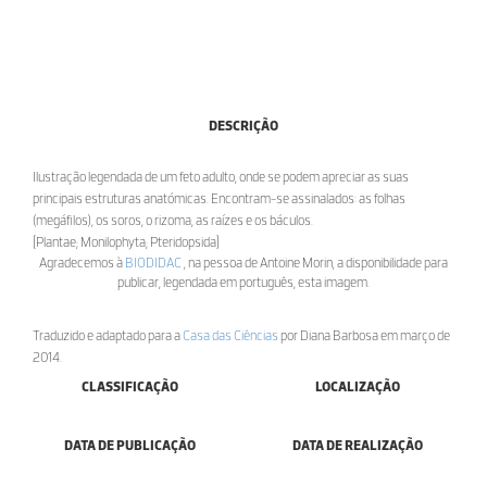
DESCRIÇÃO
Ilustração legendada de um feto adulto, onde se podem apreciar as suas
principais estruturas anatómicas. Encontram-se assinalados: as folhas
(megáfilos), os soros, o rizoma, as raízes e os báculos.
[Plantae; Monilophyta; Pteridopsida]
Agradecemos à
BIODIDAC
, na pessoa de Antoine Morin, a disponibilidade para
publicar, legendada em português, esta imagem.
Traduzido e adaptado para a
Casa das Ciências
por Diana Barbosa em março de
2014.
CLASSIFICAÇÃO
LOCALIZAÇÃO
DATA DE PUBLICAÇÃO
DATA DE REALIZAÇÃO