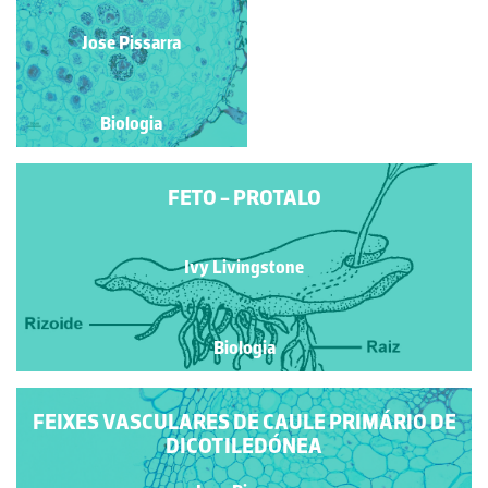
Ivy Livingstone
Jose Pissarra
Biologia
Biologia
FETO - PROTALO
Ivy Livingstone
Biologia
FEIXES VASCULARES DE CAULE PRIMÁRIO DE
DICOTILEDÓNEA