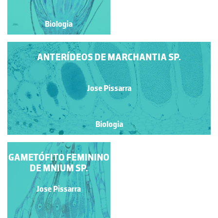
Biologia
Biologia
ANTERÍDEOS DE MARCHANTIA SP.
Jose Pissarra
Biologia
GAMETÓFITO FEMININO
ANTERÍDIOS DE
POLYTRICHUM SP.
DE MNIUM SP.
Jose Pissarra
Jose Pissarra