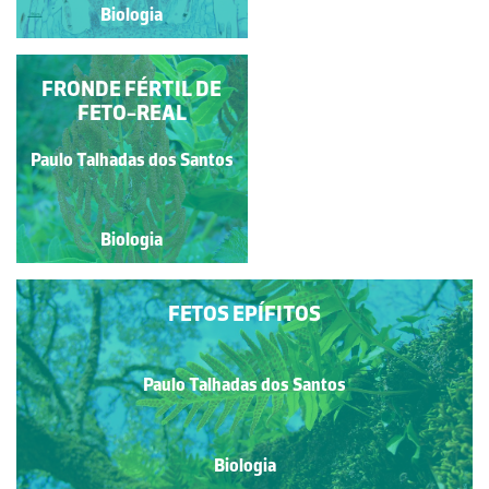
Biologia
Biologia
FLORES MASCULINAS
FRONDE FÉRTIL DE
DE RÍCINO
FETO-REAL
Rubim Manuel Almeida da
Paulo Talhadas dos Santos
Silva
Biologia
Biologia
FETOS EPÍFITOS
Paulo Talhadas dos Santos
Biologia