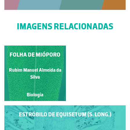
IMAGENS RELACIONADAS
INFLORESCÊNCIA DE
FOLHA DE MIÓPORO
MONOCOTILEDÓNEA
Rubim Manuel Almeida da
Rubim Manuel Almeida da
Silva
Silva
Biologia
Biologia
ESTRÓBILO DE EQUISETUM (S. LONG.)