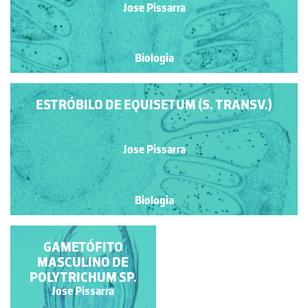
Jose Pissarra
Biologia
ESTRÓBILO DE EQUISETUM (S. TRANSV.)
Jose Pissarra
Biologia
PROTALO DE
GAMETÓFITO
PTERIDÓFITA
MASCULINO DE
POLYTRICHUM SP.
Jose Pissarra
Jose Pissarra