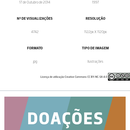
17 de Outubro de 2014
1997
Nº DE VISUALIZAÇÕES
RESOLUÇÃO
4742
1122px X 1120px
FORMATO
TIPO DE IMAGEM
.jpg
Ilustrações
Licença de utilização Creative Commons CC BY-NC-SA 4.0