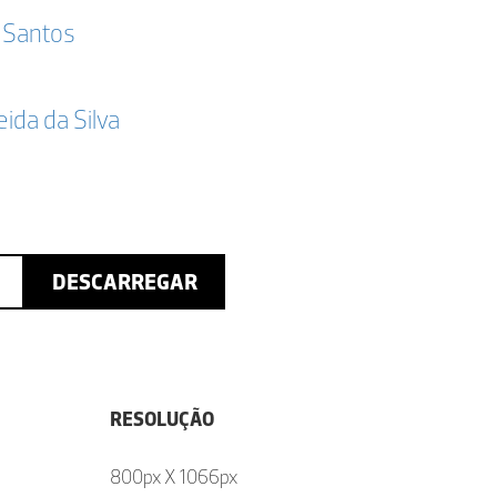
 Santos
da da Silva
DESCARREGAR
RESOLUÇÃO
800px X 1066px