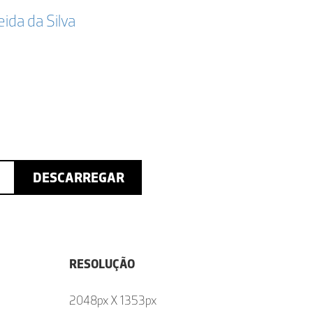
da da Silva
DESCARREGAR
RESOLUÇÃO
2048px X 1353px