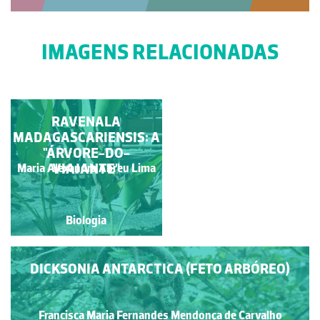
IMAGENS RELACIONADAS
VERNAÇÃO
RAVENALA
MADAGASCARIENSIS: A
CIRCINADA DO FETO-
"ÁRVORE-DO-
ARBÓREO-
AUSTRALIANO
VIAJANTE"
Maria Alexandra Abreu Lima
Maria João Drumond
Biologia
Biologia
DICKSONIA ANTARCTICA (FETO ARBÓREO)
Francisca Maria Fernandes Mendonça de Carvalho