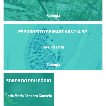
Biologia
ESPORÓFITO DE MARCHANTIA SP.
Jose Pissarra
Biologia
ESPORÂNGIO JOVEM
SOROS DO POLIPÓDIO
DO BOLOR DO PÃO
Mº Fátima D. Cotrim C.
Carla Maria Fonseca Gouveia
Fonseca