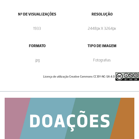
Nº DE VISUALIZAÇÕES
RESOLUÇÃO
1933
2448px X 3264px
FORMATO
TIPO DE IMAGEM
.jpg
Fotografias
Licença de utilização Creative Commons CC BY-NC-SA 4.0