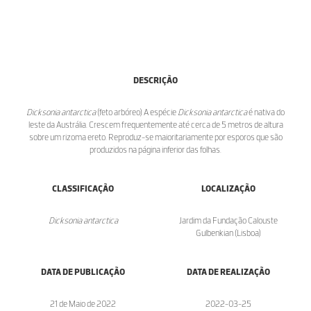
DESCRIÇÃO
Dicksonia antarctica
(feto arbóreo) A espécie
Dicksonia antarctica
é nativa do
leste da Austrália. Crescem frequentemente até cerca de 5 metros de altura
sobre um rizoma ereto. Reproduz-se maioritariamente por esporos que são
produzidos na página inferior das folhas.
CLASSIFICAÇÃO
LOCALIZAÇÃO
Dicksonia antarctica
Jardim da Fundação Calouste
Gulbenkian (Lisboa)
DATA DE PUBLICAÇÃO
DATA DE REALIZAÇÃO
21 de Maio de 2022
2022-03-25