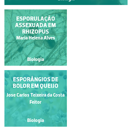
SOROS EM FOLHA DE
ESPORULAÇÃO
PTERIDÓFITA
ASSEXUADA EM
RHIZOPUS
Maria Helena Alves
Manuela Lopes
Biologia
Biologia
AVENCA COM SOROS
ESPORÂNGIOS DE
BOLOR EM QUEIJO
Francisca Maria Fernandes
Jose Carlos Teixeira da Costa
Mendonça de Carvalho
Feitor
Biologia
Biologia