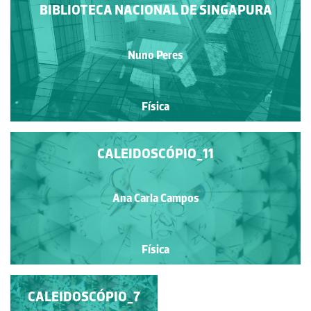
BIBLIOTECA NACIONAL DE SINGAPURA
Nuno Peres
Física
CALEIDOSCÓPIO_11
Ana Carla Campos
Física
CALEIDOSCÓPIO_10
CALEIDOSCÓPIO_7