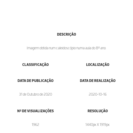
DESCRIÇÃO
Imagem obtida num caleidoscópio numa aula do 8º ano.
CLASSIFICAÇÃO
LOCALIZAÇÃO
DATA DE PUBLICAÇÃO
DATA DE REALIZAÇÃO
31 de Outubro de 2020
2020-10-16
Nº DE VISUALIZAÇÕES
RESOLUÇÃO
1962
1440px X 1919px