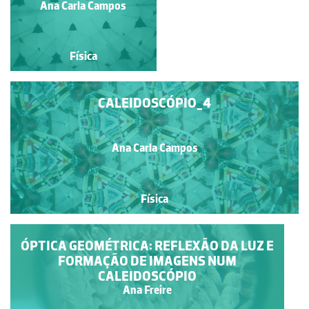
Ana Carla Campos
Ana Carla Campos
Física
Física
CALEIDOSCÓPIO_4
Ana Carla Campos
Física
ÓPTICA GEOMÉTRICA: REFLEXÃO DA LUZ E
FORMAÇÃO DE IMAGENS NUM
CALEIDOSCÓPIO
Ana Freire