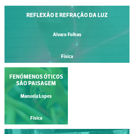
REFLEXÃO E REFRAÇÃO DA LUZ
Alvaro Folhas
Física
REFLEXÃO DA LUZ NO
FENÓMENOS ÓTICOS
SÃO PAISAGEM
MAR
Manuela Lopes
NASA
Física
Física