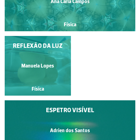
Ana Carla Campos
Física
CALEIDOSCÓPIO_5
REFLEXÃO DA LUZ
Ana Carla Campos
Manuela Lopes
Física
Física
ESPETRO VISÍVEL
Adrien dos Santos