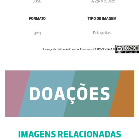
3358
1072px X 1907px
FORMATO
TIPO DE IMAGEM
.jpeg
Fotografias
Licença de utilização Creative Commons CC BY-NC-SA 4.0
IMAGENS RELACIONADAS