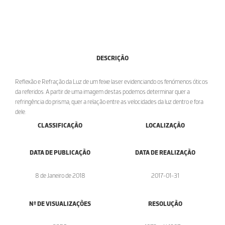
DESCRIÇÃO
Reflexão e Refração da Luz de um feixe laser evidenciando os fenómenos óticos
da referidos. A partir de uma imagem destas podemos determinar quer a
refringência do prisma, quer a relação entre as velocidades da luz dentro e fora
dele.
CLASSIFICAÇÃO
LOCALIZAÇÃO
DATA DE PUBLICAÇÃO
DATA DE REALIZAÇÃO
8 de Janeiro de 2018
2017-01-31
Nº DE VISUALIZAÇÕES
RESOLUÇÃO