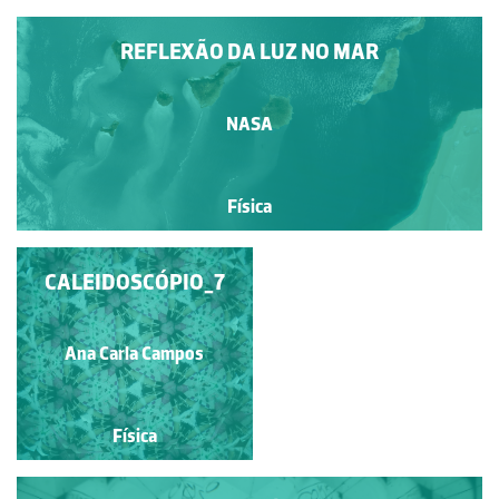
REFLEXÃO DA LUZ NO MAR
NASA
Física
CALEIDOSCÓPIO_7
BIBLIOTECA
NACIONAL DE
SINGAPURA
Ana Carla Campos
Nuno Peres
Física
Física