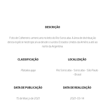
DESCRIÇÃO
Foto de Colhereiro-americano no leito do Rio Sorocaba. A área de distribuição
desta espécie neotropical vai desde o sul dos Estados Unidos da América até ao
norte da Argentina.
CLASSIFICAÇÃO
LOCALIZAÇÃO
Platalea ajaja
Rio Sorocaba - Sorocaba - São Paulo
- Brasil
DATA DE PUBLICAÇÃO
DATA DE REALIZAÇÃO
15 de Março de 2021
2021-03-14