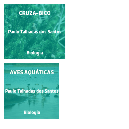
PERNILONGO OU
CRUZA-BICO
PERNA-LONGA
Paulo Talhadas dos Santos
Paulo Talhadas dos Santos
Biologia
Biologia
AVES AQUÁTICAS
Paulo Talhadas dos Santos
Biologia