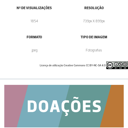
Nº DE VISUALIZAÇÕES
RESOLUÇÃO
1854
739px X 899px
FORMATO
TIPO DE IMAGEM
.jpeg
Fotografias
Licença de utilização Creative Commons CC BY-NC-SA 4.0