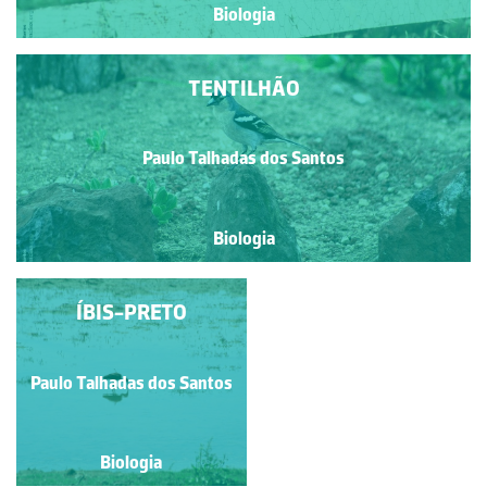
Biologia
TENTILHÃO
Paulo Talhadas dos Santos
Biologia
NINHO DE BORRELHO
ÍBIS-PRETO
Paulo Talhadas dos Santos
Paulo Talhadas dos Santos
Biologia
Biologia