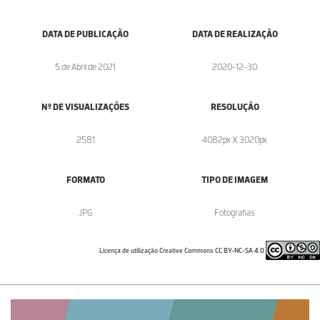
DATA DE PUBLICAÇÃO
DATA DE REALIZAÇÃO
5 de Abril de 2021
2020-12-30
Nº DE VISUALIZAÇÕES
RESOLUÇÃO
2581
4082px X 3020px
FORMATO
TIPO DE IMAGEM
.JPG
Fotografias
Licença de utilização Creative Commons CC BY-NC-SA 4.0