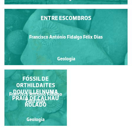
ENTRE ESCOMBROS
Francisco António Fidalgo Félix Dias
Geologia
AMONITE DO
FÓSSIL DE
ORTHILDAITES
TOARCIANO
DOUVILLEI NUMA
Francisco António Fidalgo
Francisco António Fidalgo
PRAIA DE CALHAU
Félix Dias
Félix Dias
ROLADO
Geologia
Geologia