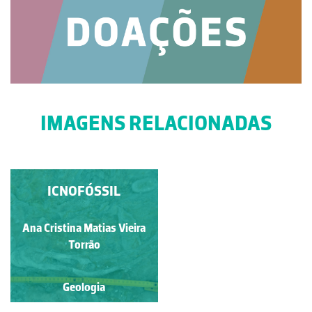
IMAGENS RELACIONADAS
CRUZIANA
ICNOFÓSSIL
Ana Cristina Matias Vieira
Raquel Antunes
Torrão
Geologia
Geologia