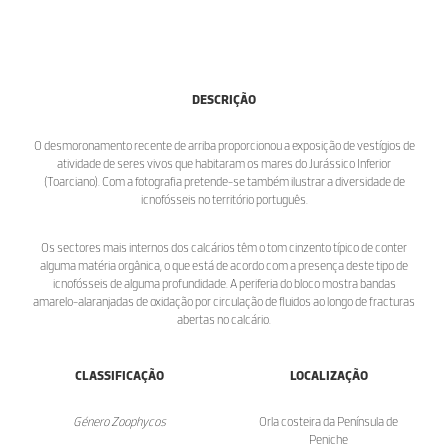
DESCRIÇÃO
O desmoronamento recente de arriba proporcionou a exposição de vestígios de
atividade de seres vivos que habitaram os mares do Jurássico Inferior
(Toarciano). Com a fotografia pretende-se também ilustrar a diversidade de
icnofósseis no território português.
Os sectores mais internos dos calcários têm o tom cinzento típico de conter
alguma matéria orgânica, o que está de acordo com a presença deste tipo de
icnofósseis de alguma profundidade. A periferia do bloco mostra bandas
amarelo-alaranjadas de oxidação por circulação de fluidos ao longo de fracturas
abertas no calcário.
CLASSIFICAÇÃO
LOCALIZAÇÃO
Género Zoophycos
Orla costeira da Península de
Peniche