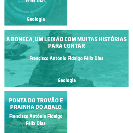
Félix Dias
Félix Dias
Geologia
Geologia
A BONECA, UM LEIXÃO COM MUITAS HISTÓRIAS
PARA CONTAR
Francisco António Fidalgo Félix Dias
Geologia
A AMONITE PARECE
PONTA DO TROVÃO E
PRAINHA DO ABALO
REGRESSAR AO
AMBIENTE DE
Francisco António Fidalgo
Francisco António Fidalgo
ORIGEM
Félix Dias
Félix Dias