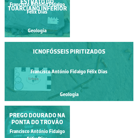
(ALVARENGA)
ESTRATO DO
Francisco António Fidalgo
TOARCIANO INFERIOR
Dulce Henriques de Lima
Félix Dias
Geologia
Geologia
ICNOFÓSSEIS PIRITIZADOS
Francisco António Fidalgo Félix Dias
Geologia
PREGO DOURADO NA
ARRIBAS
PONTA DO TROVÃO
Francisco António Fidalgo
Francisco António Fidalgo