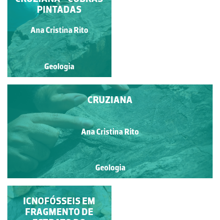
QUARTZÍTICAS
PINTADAS
PENHA GARCIA
Ana Cristina Rito
Ana Cristina Rito
Geologia
Geologia
CRUZIANA
Ana Cristina Rito
Geologia
ICNOFÓSSEIS DE
ICNOFÓSSEIS EM
CABANAS LONGAS
FRAGMENTO DE