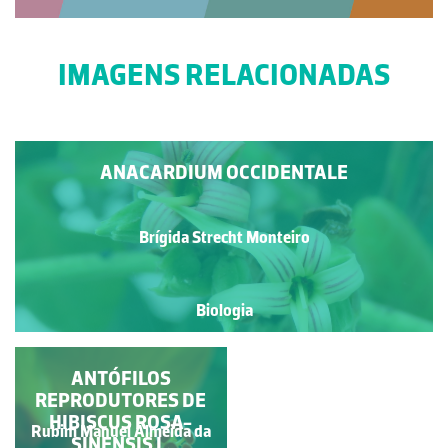
IMAGENS RELACIONADAS
ANACARDIUM OCCIDENTALE
Brígida Strecht Monteiro
Biologia
CAMPSIS RADICANS
ANTÓFILOS
SEEM. (TROMBETA OU
REPRODUTORES DE
HIBISCUS ROSA-
BIGNÓNIA-
Rubim Manuel Almeida da
Carla Maria Fonseca
VERMELHA)
SINENSIS L.