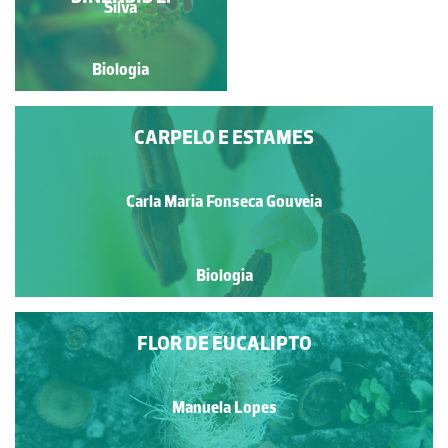
Gouveia
Silva
Biologia
Biologia
CARPELO E ESTAMES
Carla Maria Fonseca Gouveia
Biologia
FLOR DE EUCALIPTO
Manuela Lopes