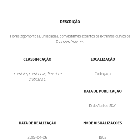
DESCRIÇÃO
Flores zigomórficas, unilabiadas, com estames exsertos de extremos curvos de
Teucrium fruticans
.
CLASSIFICAÇÃO
LOCALIZAÇÃO
Lamiales, Lamiaceae, Teucrium
Cortegaça
fruticans L.
DATA DE PUBLICAÇÃO
15 de Abril de 2021
DATA DE REALIZAÇÃO
Nº DE VISUALIZAÇÕES
2019-04-06
1903