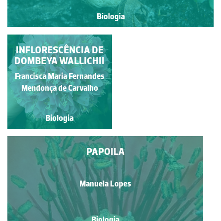
Biologia
FLOR DA AZULZINHA
INFLORESCÊNCIA DE
DOMBEYA WALLICHII
Francisca Maria Fernandes
Rafael Costa Fernandes
Mendonça de Carvalho
Biologia
Biologia
PAPOILA
Manuela Lopes
Biologia