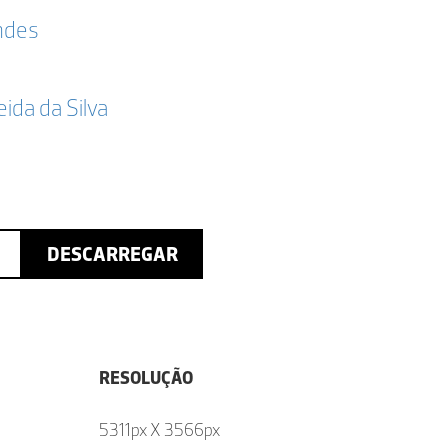
ndes
da da Silva
DESCARREGAR
RESOLUÇÃO
5311px X 3566px