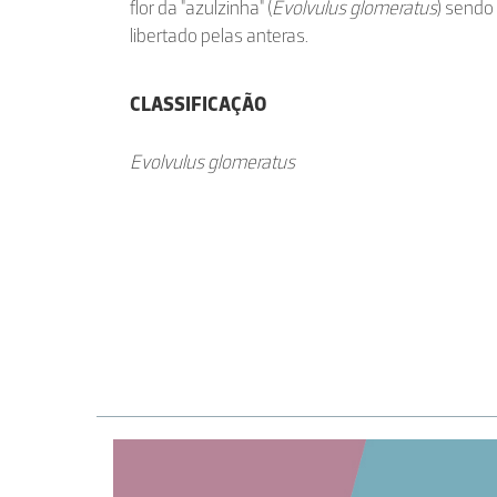
flor da "azulzinha" (
Evolvulus glomeratus
) sendo
libertado pelas anteras.
CLASSIFICAÇÃO
Evolvulus glomeratus