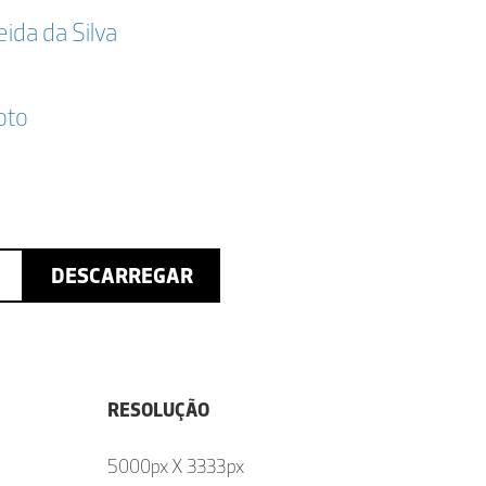
da da Silva
oto
DESCARREGAR
RESOLUÇÃO
5000px X 3333px