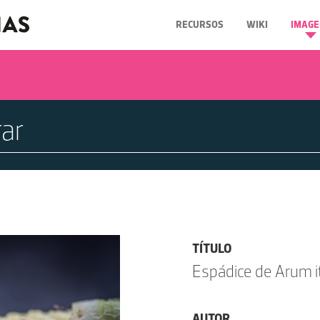
RECURSOS
WIKI
IMAGE
TÍTULO
Espádice de Arum it
AUTOR