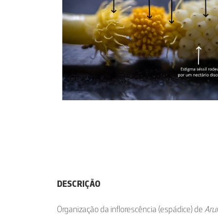
DESCRIÇÃO
Organização da inflorescência (espádice) de
Aru