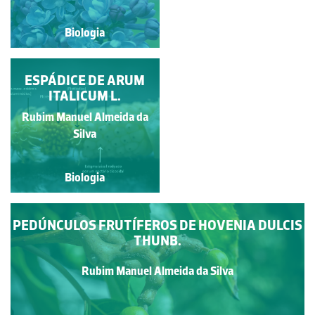
Biologia
Biologia
MIMOSA PUDICA EM
ESPÁDICE DE ARUM
FLORAÇÃO
ITALICUM L.
Rubim Manuel Almeida da
Carla Maria Fonseca
Gouveia
Silva
Biologia
Biologia
PEDÚNCULOS FRUTÍFEROS DE HOVENIA DULCIS
THUNB.
Rubim Manuel Almeida da Silva