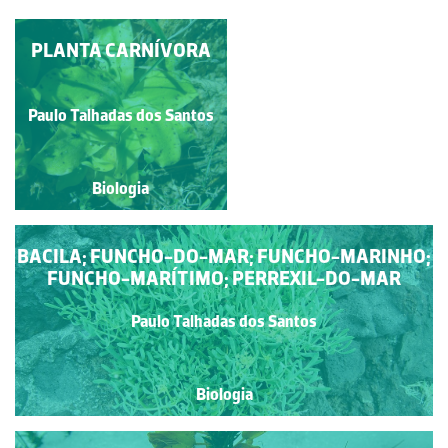
PLANTAS DE DUNAS E
PLANTA CARNÍVORA
AREAIS
Rubim Manuel Almeida da
Paulo Talhadas dos Santos
Silva
Biologia
Biologia
BACILA; FUNCHO-DO-MAR; FUNCHO-MARINHO;
FUNCHO-MARÍTIMO; PERREXIL-DO-MAR
Paulo Talhadas dos Santos
Biologia