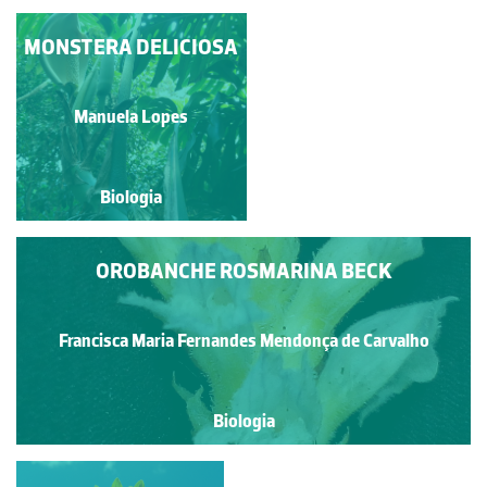
MONSTERA DELICIOSA
ALLIUM
AMPELOPRASUM L.
(ALHO-BRAVO)
Francisca Maria Fernandes
Manuela Lopes
Mendonça de Carvalho
Biologia
Biologia
OROBANCHE ROSMARINA BECK
Francisca Maria Fernandes Mendonça de Carvalho
Biologia