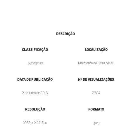
DESCRIÇÃO
CLASSIFICAÇÃO
LOCALIZAÇÃO
Syringa sp
Moimenta da Beira, Viseu
DATA DE PUBLICAÇÃO
Nº DE VISUALIZAÇÕES
2 de Julho de 2018
2304
RESOLUÇÃO
FORMATO
1062px X 1416px
.jpeg