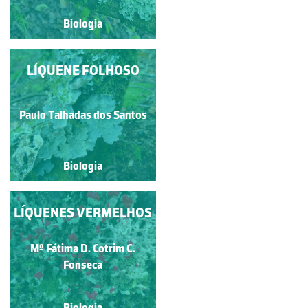
Biologia
Biologia
LÍQUENE FOLHOSO
LÍQUENE
FRUTICULOSO
Paulo Talhadas dos Santos
Paulo Talhadas dos Santos
Biologia
Biologia
LÍQUENES VERMELHOS
APOTÉCIO
LECANORINO DE UM
LÍQUEN
Mº Fátima D. Cotrim C.
Silvana Munzi
Fonseca
Biologia
Biologia