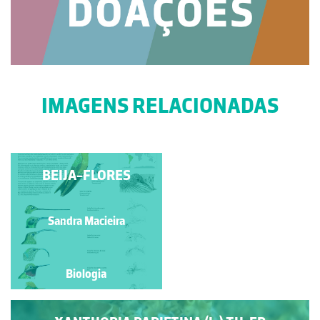
IMAGENS RELACIONADAS
BEIJA-FLORES
MODOS DE
REPRODUÇÃO EM
LÍQUENES
Sandra Macieira
Vera Oliveira
Biologia
Biologia