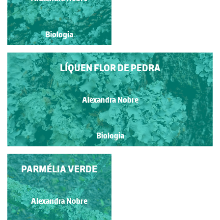
Biologia
Biologia
LÍQUEN FLOR DE PEDRA
Alexandra Nobre
Biologia
LÍQUEN FOLIÁCEO
PARMÉLIA VERDE
MUITO AGARRADO
AO SUBSTRATO E
GERALMENTE COM
Alexandra Nobre
Alexandra Nobre
ASPECTO DE ROSETA.