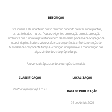
DESCRIÇÃO
Este líquene é abundante no nosso território podendo crescer sobre plantas,
rochas, telhados, muros... Poucos exigentes em relação ao meio, a relação
simbiótica que fungo e algas estabelecem fazem deles pioneiros na ocupação de
locais inóspitos. Na foto sobressaí a sua competência a nível da retenção de
humidade da componente fúngica - condição indispensável à manutenção das
algas simbiontes e do próprio fungo.
A reserva de água acontece na região da medula.
CLASSIFICAÇÃO
LOCALIZAÇÃO
Xanthoria parietina (L.) Th. Fr.
DATA DE PUBLICAÇÃO
26 de Abril de 2021