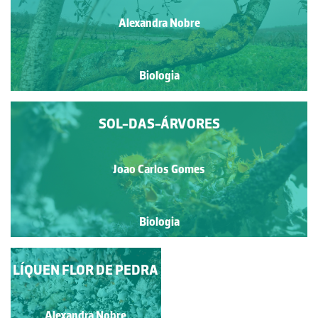
Alexandra Nobre
Biologia
SOL-DAS-ÁRVORES
Joao Carlos Gomes
Biologia
LÍQUEN FLOR DE PEDRA
LÍQUEN DOS
TELHADOS
Alexandra Nobre
Alexandra Nobre