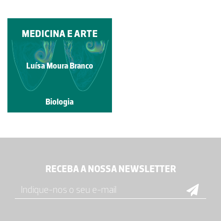
MEDICINA E ARTE
SANGUESSUGA
Paulo Talhadas dos Santos
Luísa Moura Branco
Biologia
Biologia
RECEBA A NOSSA NEWSLETTER