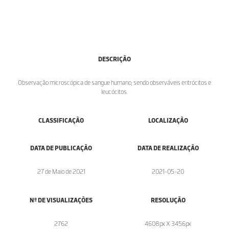
DESCRIÇÃO
Observação microscópica de sangue humano, sendo observáveis eritrócitos e
leucócitos.
CLASSIFICAÇÃO
LOCALIZAÇÃO
DATA DE PUBLICAÇÃO
DATA DE REALIZAÇÃO
27 de Maio de 2021
2021-05-20
Nº DE VISUALIZAÇÕES
RESOLUÇÃO
2762
4608px X 3456px