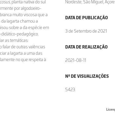
icosus
, planta nativa do sul
Nordeste, São Miguel, Açore
armente por algodoeiro-
 branca muito viscosa que a
DATA DE PUBLICAÇÃO
za da lagarta chamou a
uisou sobre a da espécie em
3 de Setembro de 2021
to didático-pedagógico.
ar as temáticas:
o falar de outras valências
DATA DE REALIZAÇÃO
ciar a lagarta a uma das
amente no que respeita à
2021-08-11
Nº DE VISUALIZAÇÕES
5423
Licen