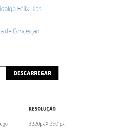
idalgo Félix Dias
ta da Conceição
DESCARREGAR
RESOLUÇÃO
sego,
3220px X 2601px