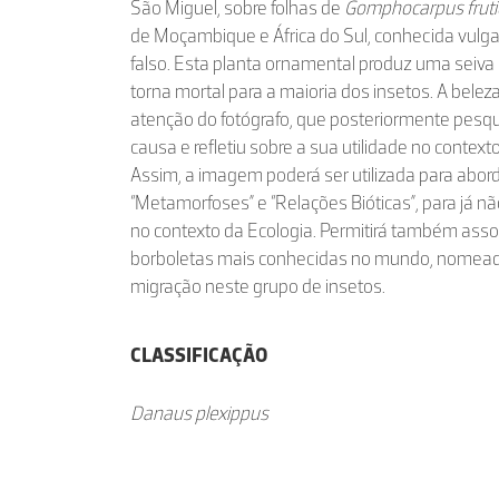
São Miguel, sobre folhas de
Gomphocarpus frut
de Moçambique e África do Sul, conhecida vulg
falso. Esta planta ornamental produz uma seiva
torna mortal para a maioria dos insetos. A bele
atenção do fotógrafo, que posteriormente pesq
causa e refletiu sobre a sua utilidade no contex
Assim, a imagem poderá ser utilizada para abord
“Metamorfoses” e “Relações Bióticas”, para já nã
no contexto da Ecologia. Permitirá também asso
borboletas mais conhecidas no mundo, nomead
migração neste grupo de insetos.
CLASSIFICAÇÃO
Danaus plexippus