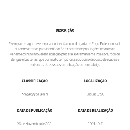
DESCRIÇÃO
Exemplar de lagarta venenosa, conhecida como Lagarta de Fogo. Foi encontrado
durante vistorias para identificação e controle de populações de animais
venenosos num imóvel em situação precária, extremamente insalubre, foco de
dengue e bactérias, que por muito tempo foi usado como depósito de roupas e
pertences de pessoas em situação de sem-abrigo.
CLASSIFICAÇÃO
LOCALIZAÇÃO
Megalopyge lanata
Biguaçu/SC
DATA DE PUBLICAÇÃO
DATA DE REALIZAÇÃO
20 de Novembro de 2021
2021-10-11