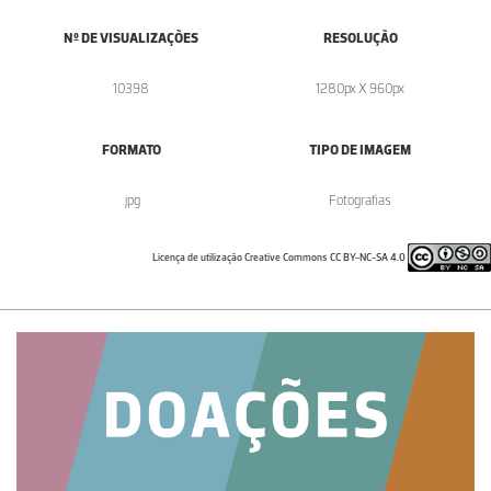
Nº DE VISUALIZAÇÕES
RESOLUÇÃO
10398
1280px X 960px
FORMATO
TIPO DE IMAGEM
.jpg
Fotografias
Licença de utilização Creative Commons CC BY-NC-SA 4.0