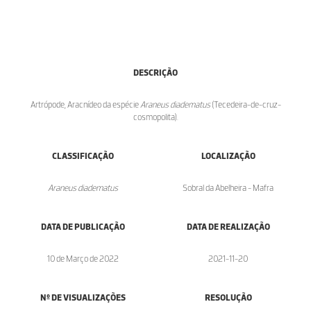
DESCRIÇÃO
Artrópode, Aracnídeo da espécie
Araneus diadematus
(Tecedeira-de-cruz-
cosmopolita).
CLASSIFICAÇÃO
LOCALIZAÇÃO
Araneus diadematus
Sobral da Abelheira - Mafra
DATA DE PUBLICAÇÃO
DATA DE REALIZAÇÃO
10 de Março de 2022
2021-11-20
Nº DE VISUALIZAÇÕES
RESOLUÇÃO