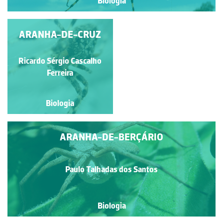
Biologia
ARANHA-DE-CRUZ
OPILIÃO
Ricardo Sérgio Cascalho
Paulo Talhadas dos Santos
Ferreira
Biologia
Biologia
ARANHA-DE-BERÇÁRIO
Paulo Talhadas dos Santos
Biologia