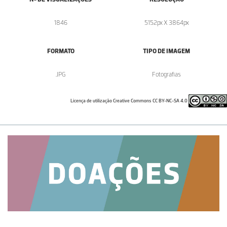
1846
5152px X 3864px
FORMATO
TIPO DE IMAGEM
.JPG
Fotografias
Licença de utilização Creative Commons CC BY-NC-SA 4.0