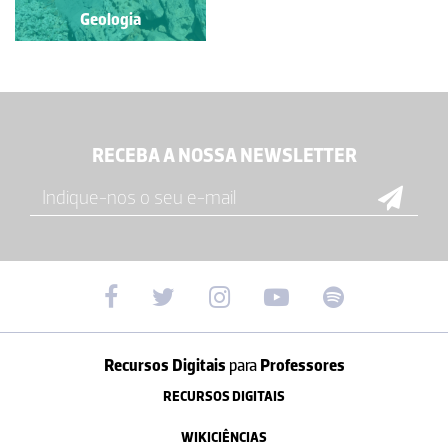
Geologia
Geologia
RECEBA A NOSSA NEWSLETTER
Recursos Digitais
para
Professores
RECURSOS DIGITAIS
WIKICIÊNCIAS