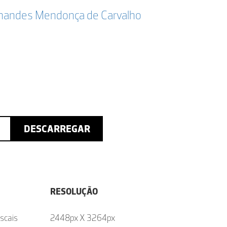
ernandes Mendonça de Carvalho
DESCARREGAR
RESOLUÇÃO
ascais
2448px X 3264px