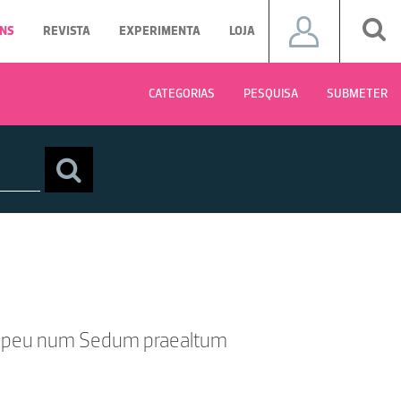
NS
REVISTA
EXPERIMENTA
LOJA
CATEGORIAS
PESQUISA
SUBMETER
opeu num Sedum praealtum