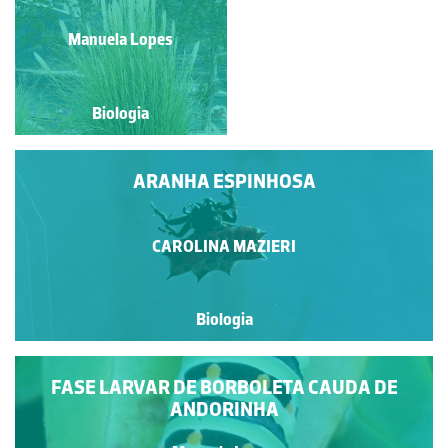
Manuela Lopes
Manuela Lopes
Biologia
Biologia
ARANHA ESPINHOSA
CAROLINA MAZIERI
Biologia
FASE LARVAR DE BORBOLETA CAUDA DE
ANDORINHA