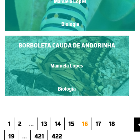
Manuela Lopes
Biologia
BORBOLETA CAUDA DE ANDORINHA
Manuela Lopes
Biologia
1
2
...
13
14
15
16
17
18
19
...
421
422