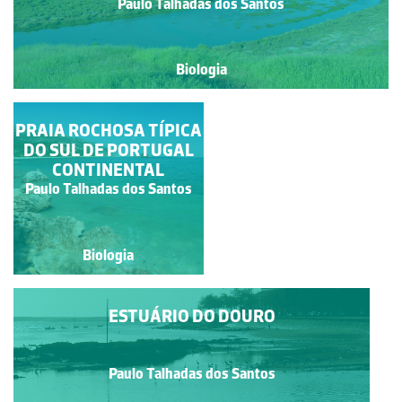
Paulo Talhadas dos Santos
Biologia
PRAIA ROCHOSA TÍPICA
MANGAL
DO SUL DE PORTUGAL
CONTINENTAL
Paulo Talhadas dos Santos
Paulo Talhadas dos Santos
Biologia
Biologia
ESTUÁRIO DO DOURO
Paulo Talhadas dos Santos