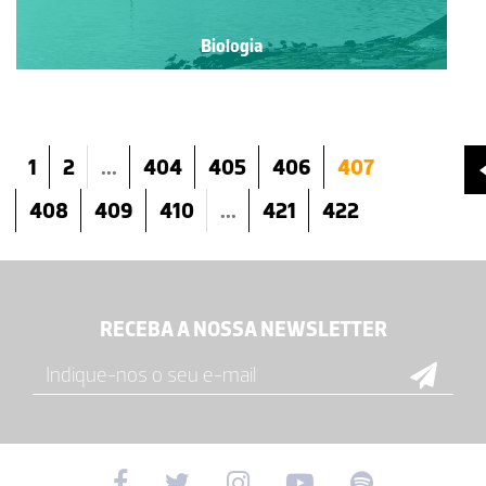
Biologia
1
2
...
404
405
406
407
408
409
410
...
421
422
RECEBA A NOSSA NEWSLETTER