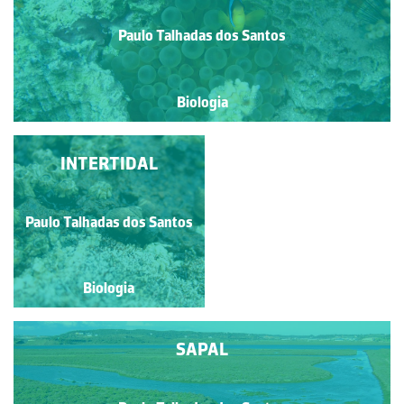
Paulo Talhadas dos Santos
Biologia
RECIFE DE CORAL
INTERTIDAL
Paulo Talhadas dos Santos
Paulo Talhadas dos Santos
Biologia
Biologia
SAPAL