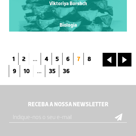
Viktoriya Borshch
Biologia
1
2
...
4
5
6
7
8
«
»
9
10
...
35
36
RECEBA A NOSSA NEWSLETTER