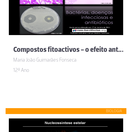
Compostos fitoactivos - o efeito antibiótico do alho
Maria João Guimarães Fonseca
12º Ano
BIOLOGIA