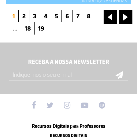
INTRODUÇÃO ÀS CIÊNCIAS
1
2
3
4
5
6
7
8
«
»
...
18
19
RECEBA A NOSSA NEWSLETTER
Recursos Digitais
para
Professores
RECURSOS DIGITAIS