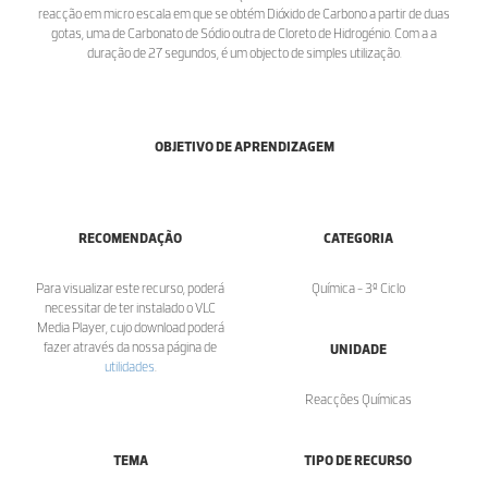
reacção em micro escala em que se obtém Dióxido de Carbono a partir de duas
gotas, uma de Carbonato de Sódio outra de Cloreto de Hidrogénio. Com a a
duração de 27 segundos, é um objecto de simples utilização.
OBJETIVO DE APRENDIZAGEM
RECOMENDAÇÃO
CATEGORIA
Para visualizar este recurso, poderá
Química - 3º Ciclo
necessitar de ter instalado o VLC
Media Player, cujo download poderá
fazer através da nossa página de
UNIDADE
utilidades
.
Reacções Químicas
TEMA
TIPO DE RECURSO