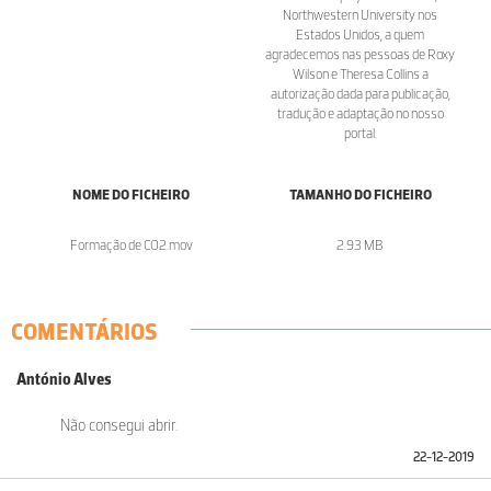
Northwestern University nos
Estados Unidos, a quem
agradecemos nas pessoas de Roxy
Wilson e Theresa Collins a
autorização dada para publicação,
tradução e adaptação no nosso
portal.
NOME DO FICHEIRO
TAMANHO DO FICHEIRO
Formação de CO2.mov
2.93 MB
COMENTÁRIOS
António Alves
Não consegui abrir.
22-12-2019