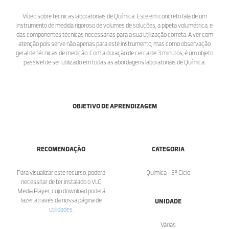
Vídeo sobre técnicas laboratoriais de Química. Este em concreto fala de um
instrumento de medida rigoroso de volumes de soluções, a pipeta volumétrica, e
das componentes técnicas necessárias para a sua utilização correta. A ver com
atenção pois serve não apenas para este instrumento, mas como observação
geral de técnicas de medição. Com a duração de cerca de 3 minutos, é um objeto
passível de ser utilizado em todas as abordagens laboratoriais de Química.
OBJETIVO DE APRENDIZAGEM
RECOMENDAÇÃO
CATEGORIA
Para visualizar este recurso, poderá
Química - 3º Ciclo
necessitar de ter instalado o VLC
Media Player, cujo download poderá
fazer através da nossa página de
UNIDADE
utilidades
.
Várias