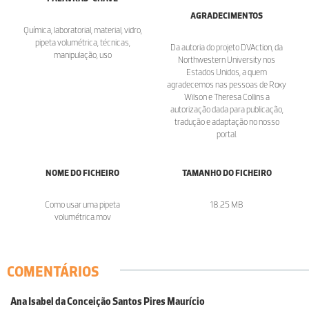
AGRADECIMENTOS
Química, laboratorial, material, vidro,
pipeta volumétrica, técnicas,
Da autoria do projeto DVAction, da
manipulação, uso
Northwestern University nos
Estados Unidos, a quem
agradecemos nas pessoas de Roxy
Wilson e Theresa Collins a
autorização dada para publicação,
tradução e adaptação no nosso
portal.
NOME DO FICHEIRO
TAMANHO DO FICHEIRO
Como usar uma pipeta
18.25 MB
volumétrica.mov
COMENTÁRIOS
Ana Isabel da Conceição Santos Pires Maurício