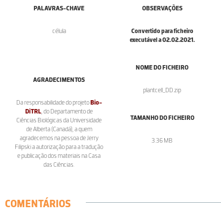
PALAVRAS-CHAVE
OBSERVAÇÕES
célula
Convertido para ficheiro
executável a 02.02.2021.
NOME DO FICHEIRO
AGRADECIMENTOS
plantcell_DD.zip
Da responsabilidade do projeto
Bio-
DiTRL
, do Departamento de
TAMANHO DO FICHEIRO
Ciências Biológicas da Universidade
de Alberta (Canadá), a quem
agradecemos na pessoa de Jerry
3.36 MB
Filipski a autorização para a tradução
e publicação dos materiais na Casa
das Ciências.
COMENTÁRIOS