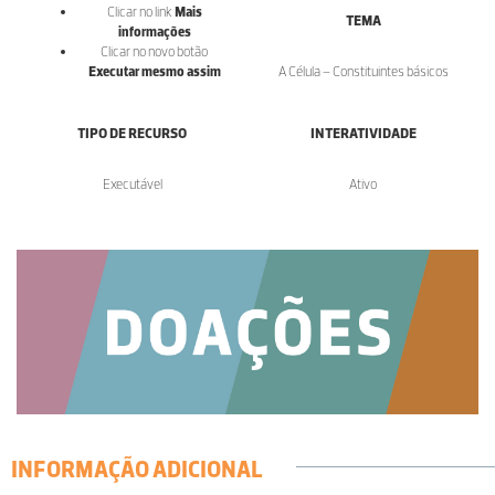
Clicar no link
Mais
TEMA
informações
Clicar no novo botão
Executar mesmo assim
A Célula – Constituintes básicos
TIPO DE RECURSO
INTERATIVIDADE
Executável
Ativo
INFORMAÇÃO ADICIONAL