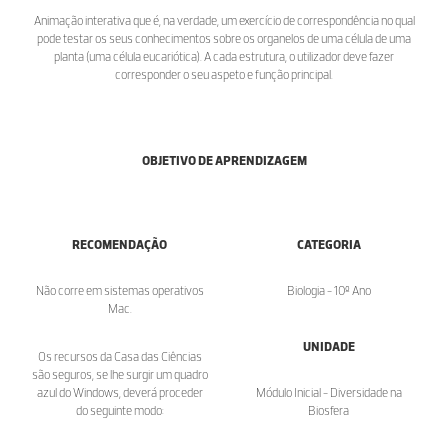
Animação interativa que é, na verdade, um exercício de correspondência no qual
pode testar os seus conhecimentos sobre os organelos de uma célula de uma
planta (uma célula eucariótica). A cada estrutura, o utilizador deve fazer
corresponder o seu aspeto e função principal.
OBJETIVO DE APRENDIZAGEM
RECOMENDAÇÃO
CATEGORIA
Não corre em sistemas operativos
Biologia - 10º Ano
Mac.
UNIDADE
Os recursos da Casa das Ciências
são seguros, se lhe surgir um quadro
azul do Windows, deverá proceder
Módulo Inicial - Diversidade na
do seguinte modo:
Biosfera