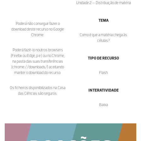
Unidade 2 — Distribuição de matéria
TEMA
Poderá não conseguir fazer o
download deste recurso no Google
Chrome.
Como é que a matéria chega às
células?
Poderá fazê-lo noutros browsers
(Firefox ou Edge, p.e.) ou no Chrome,
TIPO DE RECURSO
na pasta das suas transferências
(chrome://downloads/) aceitando
manter o download do recurso.
Flash
Os ficheiros disponibilizados na Casa
INTERATIVIDADE
das Ciências são seguros.
Baixa