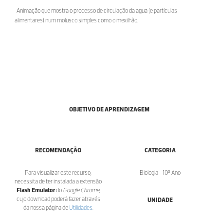
Animação que mostra o processo de circulação da agua (e partículas
alimentares) num molusco simples como o mexilhão.
OBJETIVO DE APRENDIZAGEM
RECOMENDAÇÃO
CATEGORIA
Para visualizar este recurso,
Biologia - 10º Ano
necessita de ter instalada a extensão
Flash Emulator
do
Google Chrome
,
cujo download poderá fazer através
UNIDADE
da nossa página de
Utilidades
.