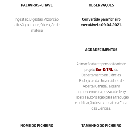
PALAVRAS-CHAVE
OBSERVAÇÕES
Ingestão, Digestão, Absorção,
Convertido para ficheiro
difusão, osmose, Obtenção de
executável a 09.04.2021.
matéria
AGRADECIMENTOS
Animação da responsabilidade do
projeto
Bio-DiTRL
, do
Departamento de Ciências
Biológicas da Universidade de
Alberta (Canadá), a quem
agradecemos na pessoa de Jerry
Filipski a autorização para a tradução
e publicação dos materiais na Casa
das Ciências.
NOME DO FICHEIRO
TAMANHO DO FICHEIRO