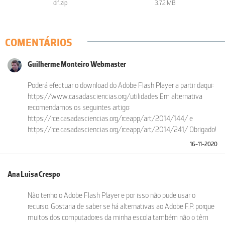
dif.zip
3.72 MB
COMENTÁRIOS
Guilherme Monteiro Webmaster
Poderá efectuar o download do Adobe Flash Player a partir daqui:
https://www.casadasciencias.org/utilidades Em alternativa
recomendamos os seguintes artigo:
https://rce.casadasciencias.org/rceapp/art/2014/144/ e
https://rce.casadasciencias.org/rceapp/art/2014/241/ Obrigado!
16-11-2020
Ana Luisa Crespo
Não tenho o Adobe Flash Player e por isso não pude usar o
recurso. Gostaria de saber se há alternativas ao Adobe F.P. porque
muitos dos computadores da minha escola também não o têm