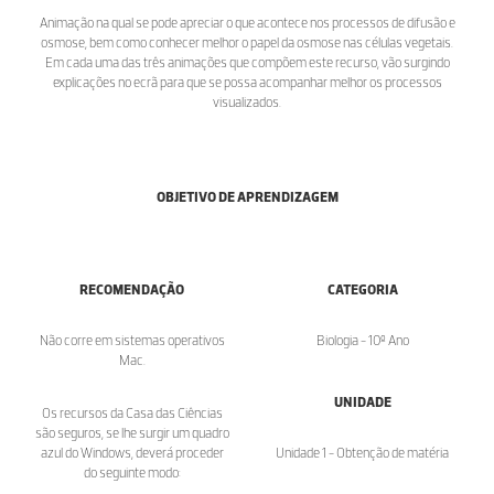
Animação na qual se pode apreciar o que acontece nos processos de difusão e
osmose, bem como conhecer melhor o papel da osmose nas células vegetais.
Em cada uma das três animações que compõem este recurso, vão surgindo
explicações no ecrã para que se possa acompanhar melhor os processos
visualizados.
OBJETIVO DE APRENDIZAGEM
RECOMENDAÇÃO
CATEGORIA
Não corre em sistemas operativos
Biologia - 10º Ano
Mac.
UNIDADE
Os recursos da Casa das Ciências
são seguros, se lhe surgir um quadro
azul do Windows, deverá proceder
Unidade 1 - Obtenção de matéria
do seguinte modo: