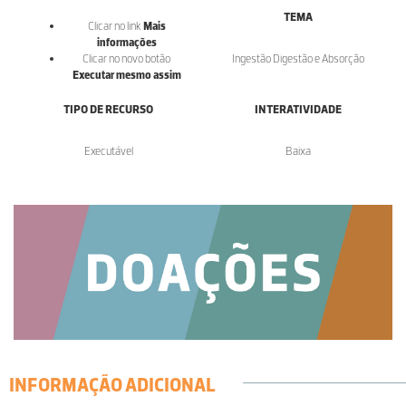
TEMA
Clicar no link
Mais
informações
Clicar no novo botão
Ingestão Digestão e Absorção
Executar mesmo assim
TIPO DE RECURSO
INTERATIVIDADE
Executável
Baixa
INFORMAÇÃO ADICIONAL