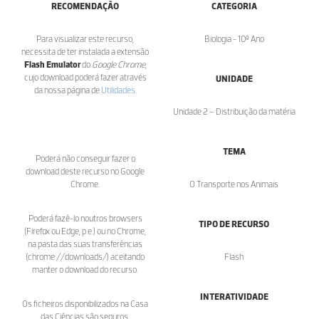
RECOMENDAÇÃO
CATEGORIA
Para visualizar este recurso,
Biologia - 10º Ano
necessita de ter instalada a extensão
Flash Emulator
do
Google Chrome
,
cujo download poderá fazer através
UNIDADE
da nossa página de
Utilidades
.
Unidade 2 – Distribuição da matéria
TEMA
Poderá não conseguir fazer o
download deste recurso no Google
Chrome.
O Transporte nos Animais
Poderá fazê-lo noutros browsers
TIPO DE RECURSO
(Firefox ou Edge, p.e.) ou no Chrome,
na pasta das suas transferências
(chrome://downloads/) aceitando
Flash
manter o download do recurso.
INTERATIVIDADE
Os ficheiros disponibilizados na Casa
das Ciências são seguros.