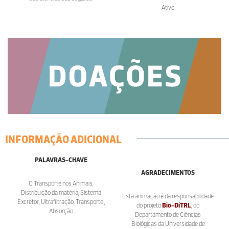
Ativo
INFORMAÇÃO ADICIONAL
PALAVRAS-CHAVE
AGRADECIMENTOS
O Transporte nos Animais,
Distribuição da matéria, Sistema
Esta animação é da responsabilidade
Excretor, Ultrafiltração, Transporte ,
do projeto
Bio-DiTRL
, do
Absorção
Departamento de Ciências
Biológicas da Universidade de