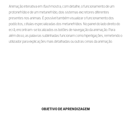
Animação interativa em
flash
mostra, com detalhe, o funcionamento de um
protonefrídio e de um metanefrídio, dois sistemas excretores diferentes
presentes nos animais. É possível também visualizar o funcionamento dos
podócitos, células especializadas dos metanefrídios. No painel do lado direito do
ecrã, encontram-se localizados os botões de navegação da animação. Para
além disso, as palavras sublinhadas funcionam como hiperligações, remetendo o
utilizador para explicações mais detalhadas ou outras cenas da animação.
OBJETIVO DE APRENDIZAGEM