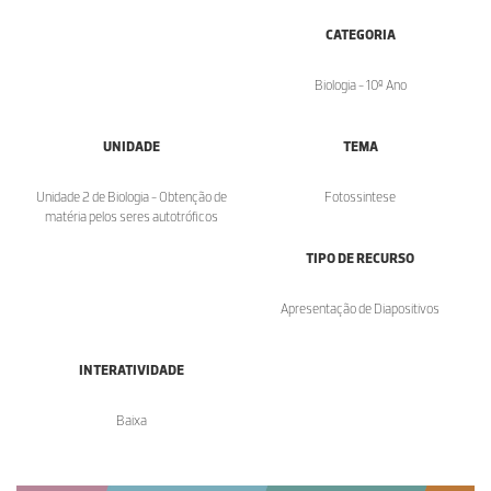
CATEGORIA
Biologia - 10º Ano
UNIDADE
TEMA
Unidade 2 de Biologia - Obtenção de
Fotossintese
matéria pelos seres autotróficos
TIPO DE RECURSO
Apresentação de Diapositivos
INTERATIVIDADE
Baixa