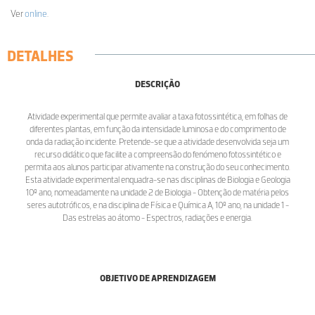
Ver
online
.
DETALHES
DESCRIÇÃO
Atividade experimental que permite avaliar a taxa fotossintética, em folhas de
diferentes plantas, em função da intensidade luminosa e do comprimento de
onda da radiação incidente. Pretende-se que a atividade desenvolvida seja um
recurso didático que facilite a compreensão do fenómeno fotossintético e
permita aos alunos participar ativamente na construção do seu conhecimento.
Esta atividade experimental enquadra-se nas disciplinas de Biologia e Geologia
10º ano, nomeadamente na unidade 2 de Biologia - Obtenção de matéria pelos
seres autotróficos, e na disciplina de Física e Química A, 10º ano, na unidade 1 -
Das estrelas ao átomo - Espectros, radiações e energia.
OBJETIVO DE APRENDIZAGEM