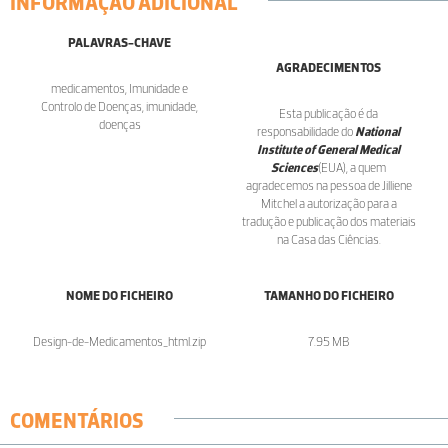
INFORMAÇÃO ADICIONAL
PALAVRAS-CHAVE
AGRADECIMENTOS
medicamentos, Imunidade e
Controlo de Doenças, imunidade,
Esta publicação é da
doenças
responsabilidade do
National
Institute of General Medical
Sciences
(EUA), a quem
agradecemos na pessoa de Jilliene
Mitchel a autorização para a
tradução e publicação dos materiais
na Casa das Ciências.
NOME DO FICHEIRO
TAMANHO DO FICHEIRO
Design-de-Medicamentos_html.zip
7.95 MB
COMENTÁRIOS