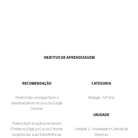
OBJETIVO DE APRENDIZAGEM
RECOMENDAÇÃO
CATEGORIA
Poderá não conseguir fazer o
Biologia - 12º Ano
download deste recurso no Google
Chrome.
UNIDADE
Poderá fazê-lo noutros browsers
(Firefox ou Edge, p.e.) ou no Chrome,
Unidade 3 - Imunidade e Controlo de
na pasta das suas transferências
Doenças