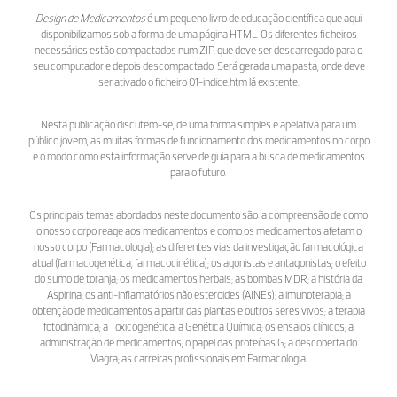
Design de Medicamentos
é um pequeno livro de educação científica que aqui
disponibilizamos sob a forma de uma página HTML. Os diferentes ficheiros
necessários estão compactados num ZIP, que deve ser descarregado para o
seu computador e depois descompactado. Será gerada uma pasta, onde deve
ser ativado o ficheiro 01-indice.htm lá existente.
Nesta publicação discutem-se, de uma forma simples e apelativa para um
público jovem, as muitas formas de funcionamento dos medicamentos no corpo
e o modo como esta informação serve de guia para a busca de medicamentos
para o futuro.
Os principais temas abordados neste documento são: a compreensão de como
o nosso corpo reage aos medicamentos e como os medicamentos afetam o
nosso corpo (Farmacologia); as diferentes vias da investigação farmacológica
atual (farmacogenética, farmacocinética); os agonistas e antagonistas; o efeito
do sumo de toranja; os medicamentos herbais; as bombas MDR; a história da
Aspirina; os anti-inflamatórios não esteroides (AINEs); a imunoterapia; a
obtenção de medicamentos a partir das plantas e outros seres vivos; a terapia
fotodinâmica; a Toxicogenética; a Genética Química; os ensaios clínicos; a
administração de medicamentos; o papel das proteínas G; a descoberta do
Viagra; as carreiras profissionais em Farmacologia.