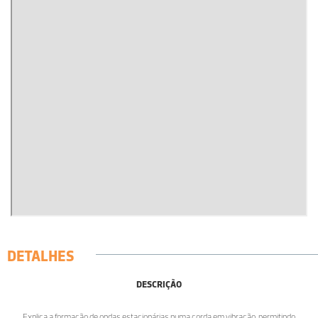
DETALHES
DESCRIÇÃO
Explica a formação de ondas estacionárias numa corda em vibração, permitindo