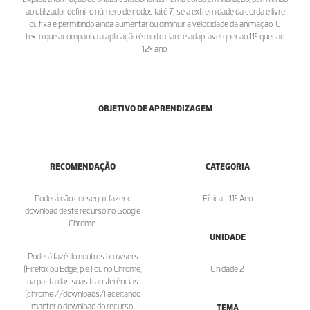
ao utilizador definir o número de nodos (até 7) se a extremidade da corda é livre
ou fixa e permitindo ainda aumentar ou diminuir a velocidade da animação. O
texto que acompanha a aplicação é muito claro e adaptável quer ao 11º quer ao
12º ano.
OBJETIVO DE APRENDIZAGEM
RECOMENDAÇÃO
CATEGORIA
Poderá não conseguir fazer o
Física - 11º Ano
download deste recurso no Google
Chrome.
UNIDADE
Poderá fazê-lo noutros browsers
(Firefox ou Edge, p.e.) ou no Chrome,
Unidade 2
na pasta das suas transferências
(chrome://downloads/) aceitando
manter o download do recurso.
TEMA