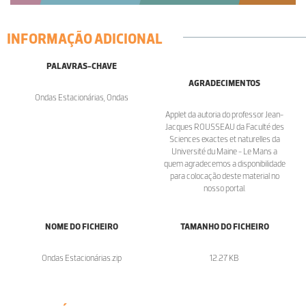
INFORMAÇÃO ADICIONAL
PALAVRAS-CHAVE
AGRADECIMENTOS
Ondas Estacionárias, Ondas
Applet da autoria do professor Jean-
Jacques ROUSSEAU da Faculté des
Sciences exactes et naturelles da
Université du Maine - Le Mans a
quem agradecemos a disponibilidade
para colocação deste material no
nosso portal.
NOME DO FICHEIRO
TAMANHO DO FICHEIRO
Ondas Estacionárias.zip
12.27 KB